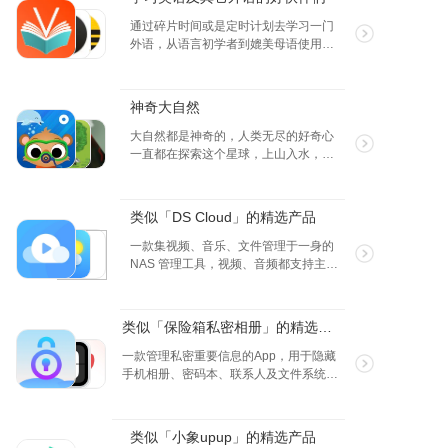
通过碎片时间或是定时计划去学习一门
外语，从语言初学者到媲美母语使用
者，这个就是一个努力的过程，不过不
用担心，今天推荐的学习外语的工具就
是我们的好伙伴，一定可以帮助大家学
神奇大自然
好英语和其它外语的~
大自然都是神奇的，人类无尽的好奇心
一直都在探索这个星球，上山入水，上
天落地，从植物到动物，各种自然现
象，都能给我们带来不同的感觉，永远
都是那么的新鲜，所以有很多这样的
类似「DS Cloud」的精选产品
APP 来给我们形象的解释这些，希望大
家都会喜欢。
一款集视频、音乐、文件管理于一身的
NAS 管理工具，视频、音频都支持主流
格式，独立密码保证隐私。
类似「保险箱私密相册」的精选产品
一款管理私密重要信息的App，用于隐藏
手机相册、密码本、联系人及文件系统，
提供双层加密空间。应用程序安全可靠，
所有数据存储在手机本地独立空间，无需
联网，确保数据安全。
类似「小象upup」的精选产品