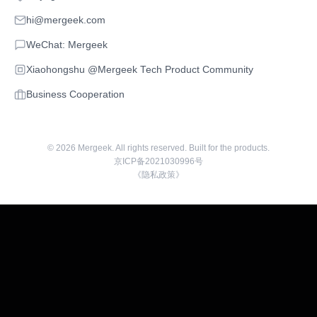
hi@mergeek.com
WeChat: Mergeek
Xiaohongshu @Mergeek Tech Product Community
Business Cooperation
©
2026
Mergeek. All rights reserved. Built for the products.
京ICP备2021030996号
《隐私政策》