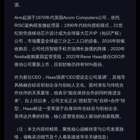
源。
Arm起源于1970年代英国Acorn Computers公司，依托
RISC架构研发微处理器；1990年代转向授权模式，21世
纪初凭借移动芯片设计成为全球最大芯片IP（知识产权）
公司，市场覆盖全球超三分之二人口的设备。2016年软银
收购后，公司经历智能手机市场增长放缓的阵痛，2020年
Nvidia收购案因监管受阻，2022年Rene Haas接任CEO并
推动公司重新上市，目前软银仍持有90%股份。
作为新任CEO，Haas强调“CEO需设定公司基调”，其领导
风格融合硅谷初创企业与创始人文化。面对潜在与传统合
作伙伴的关系紧张，他表示“能在保持合作的同时推进业
务”。自上任以来，公司文化正从“授权型”向“自研+合作”转
型，Haas称这一变革源于自身30年在硅谷与初创企业、
英伟达共事的经验，核心是塑造创始人驱动的创新氛围。
（注：本文内容经精简，聚焦核心战略转变与公司发展脉
络，省略采访细节及个人着装描述等非关键信息）