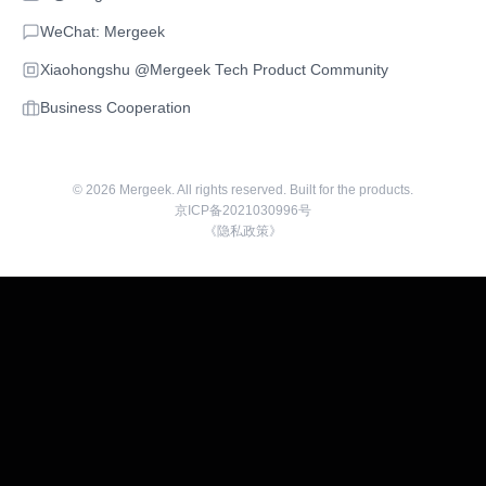
WeChat: Mergeek
Xiaohongshu @Mergeek Tech Product Community
Business Cooperation
©
2026
Mergeek. All rights reserved. Built for the products.
京ICP备2021030996号
《隐私政策》