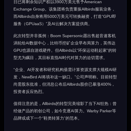
日已将剩余知识产权以3900万美元售予American
Exchange Group。该集团将负责重振Allbirds服装业务，
而Allbirds自身将用5000万美元可转换融资，打造“GPU即
服务（GPUaaS）”及AI云解决方案提供商。
此次转型并非孤例：Boom Supersonic愿出售超音速客机
涡轮给AI数据中心，比特币挖矿企业早布局算力，英伟达
GPU也源自游戏硬件。但Allbirds以“环保运动鞋起家”的转
型尤为瞩目，其目标直指AI时代对算力的迫切需求。
“企业、AI开发者和研究机构亟需计算资源支撑大规模AI研
发，NewBird AI将填补这一缺口。”公司声明称。目前转型
尚需股东批准，但消息公布后Allbirds股价已暴涨400%，
投资者反应热烈。
值得注意的是，Allbirds的转型完美缩影了当下AI狂热：曾
经做产品的初创公司，如今竞逐AI算力。Warby Parker等
品牌或成下一个“鞋类转算力”的范本。