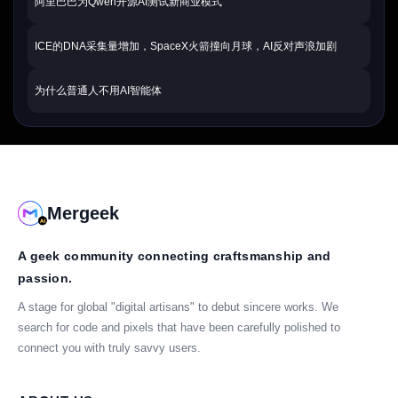
阿里巴巴为Qwen开源AI测试新商业模式
ICE的DNA采集量增加，SpaceX火箭撞向月球，AI反对声浪加剧
为什么普通人不用AI智能体
Mergeek
A geek community connecting craftsmanship and
passion.
A stage for global "digital artisans" to debut sincere works. We
search for code and pixels that have been carefully polished to
connect you with truly savvy users.