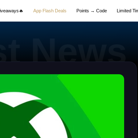
Giveaways🔥
App Flash Deals
Points → Code
Limited T