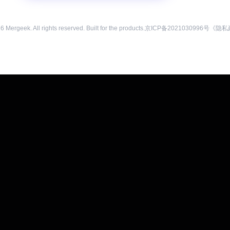
26
Mergeek. All rights reserved. Built for the products.
京ICP备2021030996号
《隐私