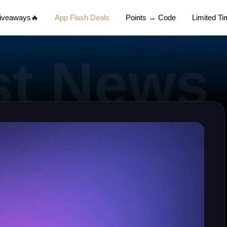
Giveaways🔥
App Flash Deals
Points → Code
Limited T