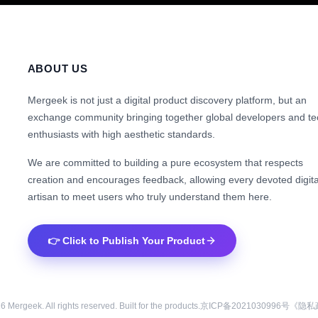
ABOUT US
Mergeek is not just a digital product discovery platform, but an
exchange community bringing together global developers and te
enthusiasts with high aesthetic standards.
We are committed to building a pure ecosystem that respects
creation and encourages feedback, allowing every devoted digita
artisan to meet users who truly understand them here.
👉 Click to Publish Your Product
26
Mergeek. All rights reserved. Built for the products.
京ICP备2021030996号
《隐私