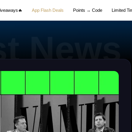
Giveaways🔥
App Flash Deals
Points → Code
Limited T