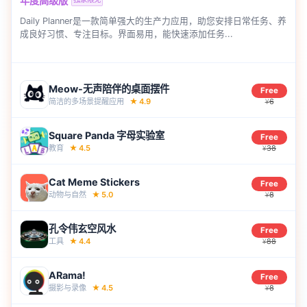
年度高级版
Daily Planner是一款简单强大的生产力应用，助您安排日常任务、养
成良好习惯、专注目标。界面易用，能快速添加任务...
Meow-无声陪伴的桌面摆件
Free
简洁的多场景提醒应用
★
4.9
6
¥
Square Panda 字母实验室
Free
教育
★
4.5
38
¥
Cat Meme Stickers
Free
动物与自然
★
5.0
8
¥
孔令伟玄空风水
Free
工具
★
4.4
88
¥
ARama!
Free
摄影与录像
★
4.5
8
¥