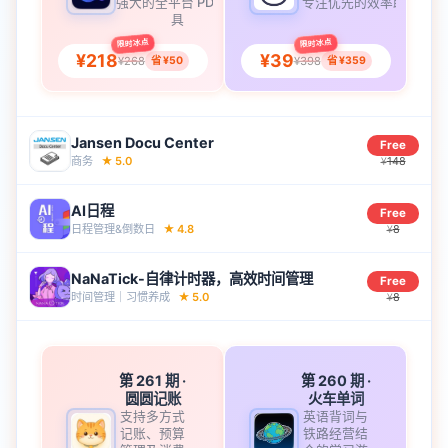
强大的全平台 PDF 工
专注优先的效率助手
具
限时冰点
限时冰点
¥218
¥39
¥268
¥398
省 ¥50
省 ¥359
Jansen Docu Center
Free
商务
★
5.0
148
¥
AI日程
Free
日程管理&倒数‪日‬
★
4.8
8
¥
NaNaTick-自律计时器，高效时间管理
Free
时间管理｜习惯养‪成‬
★
5.0
8
¥
第 261 期
·
第 260 期
·
圆圆记账
火车单词
支持多方式
英语背词与
记账、预算
铁路经营结