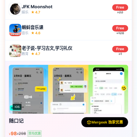
JFK Moonshot
Free
娱乐
★
4.7
22
¥
蝌蚪音乐课
Free
音乐
★
4.6
128
¥
老子说-学习古文,学习礼仪
Free
教育
★
4.7
1
¥
IOS
随口记
Mergeek 独家优惠
98
298
早鸟优惠
¥
¥