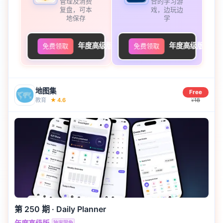
管理及消费
合的学习游
复盘，可本
戏，边玩边
地保存
学
年度高级版
年度高级版
免费领取
免费领取
地图集
Free
教育
★
4.6
18
¥
第 250 期
·
Daily Planner
独家限免