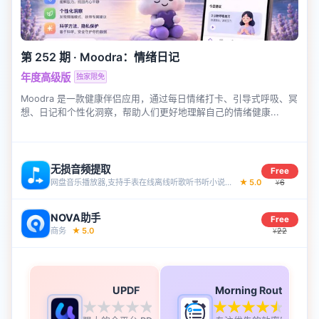
第 252 期
·
Moodra：情绪日记
年度高级版
独家限免
Moodra 是一款健康伴侣应用，通过每日情绪打卡、引导式呼吸、冥
想、日记和个性化洞察，帮助人们更好地理解自己的情绪健康...
无损音频提取
Free
网盘音乐播放器,支持手表在线离线听歌听书听小说听英语
★
5.0
6
¥
NOVA助手
Free
商务
★
5.0
22
¥
UPDF
Morning Routine
0.0
4.8