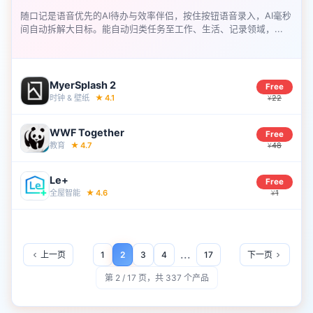
随口记是语音优先的AI待办与效率伴侣，按住按钮语音录入，AI毫秒
间自动拆解大目标。能自动归类任务至工作、生活、记录领域，...
MyerSplash 2
Free
时钟 & 壁‪纸‬
★
4.1
22
¥
WWF Together
Free
教育
★
4.7
48
¥
Le+
Free
全屋智能
★
4.6
1
¥
...
上一页
1
2
3
4
17
下一页
第 2 / 17 页，共 337 个产品