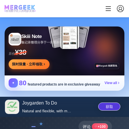
发现数字匠人的绝妙灵感
Skiii Note
集记录整理分享于一体的本地写作工作台
¥38
原价
限时限量 · 立即领取
Mergeek 独家限免
80
✦
View all
featured products are in exclusive giveaway
Joygarden To Do
获取
Natural and flexible, with mul...
﹣
评论
+100