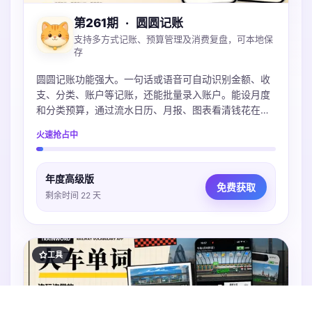
第261期
·
圆圆记账
支持多方式记账、预算管理及消费复盘，可本地保
存
圆圆记账功能强大。一句话或语音可自动识别金额、收
支、分类、账户等记账，还能批量录入账户。能设月度
和分类预算，通过流水日历、月报、图表看清钱花在
哪。账本本地保存可iCloud同步，不上传服务器，支持
火速抢占中
导入多种账单，微信支付宝Excel都支持。
年度高级版
免费获取
剩余时间 22 天
工具