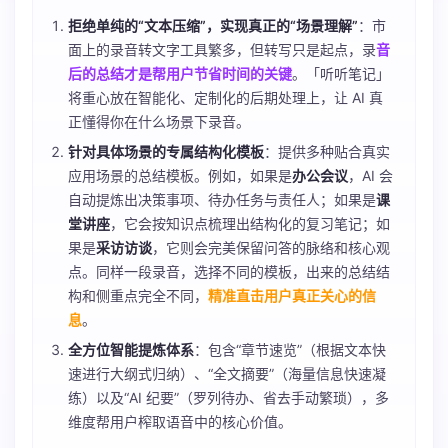
拒绝单纯的“文本压缩”，实现真正的“场景理解”
：市
面上的录音转文字工具繁多，但转写只是起点，录
音
后的总结才是帮用户节省时间的关键
。「听听笔记」
将重心放在智能化、定制化的后期处理上，让 AI 真
正懂得你在什么场景下录音。
针对具体场景的专属结构化模板
：提供多种贴合真实
应用场景的总结模板。例如，如果是
办公会议
，AI 会
自动提炼出决策事项、待办任务与责任人；如果是
课
堂讲座
，它会按知识点梳理出结构化的复习笔记；如
果是
采访访谈
，它则会完美保留问答的脉络和核心观
点。同样一段录音，选择不同的模板，出来的总结结
构和侧重点完全不同，
精准直击用户真正关心的信
息
。
全方位智能提炼体系
：包含“章节速览”（根据文本快
速进行大纲式归纳）、“全文摘要”（海量信息快速凝
练）以及“AI 纪要”（罗列待办、省去手动繁琐），多
维度帮用户榨取语音中的核心价值。