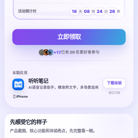
16
08
24
26
活动倒计时
天
时
分
秒
立即领取
+17
已有 20 名爱好者参与
本期应用
听听笔记
下载体验
AI语音记录助手，精准转文字，多场景适用
2139
iPhone
先感受它的样子
产品截图、核心功能和体验亮点，先完整看一眼。