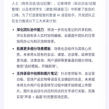
人士（商务洽谈/会议纪要）、记者律师（采访访谈/证据
整理）以及老师学生（课堂/网课复习）中积累了极佳的
口碑。为了打造更极致的靠谱 AI 语音助手，开发团队正
在全力推进以下三大未来计划：
深化团队协作能力
：将进一步优化笔记的共享机制、
评论系统和多人实时协同编辑，全面提升团队的日常
协同办公与知识流转效率。
拓展更多细分场景模板
：场景化总结作为其核心优
势，未来将从现有的会议、课堂、访谈等，延伸至医
患沟通、法律咨询、用户调研等更垂直的细分领域，
做到“选好模板，开箱即用”。
支持录音中拍照和图片笔记
：针对老师板书、会议室
白板、现场产品实物等语音无法捕捉的信息，未来版
本将允许用户在录音转写过程中随手拍照或上传图
片。图片会自动与对应时间点的文字进行关联，完美
实现“声音 + 画面”的完整现场还原。