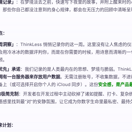
境记录」
：在梦境淡去之前，快速写下夜里的故事，并附上醒来时的
，那些你自己都没注意到的身心规律，都会在无压力的回顾中清晰呈
点：
周洞察」
：ThinkLess 悄悄记录你的这一周。这里没有让人焦虑
会用冷冰冰的数据评判你，而是在你需要的时候，用诗意而清晰的一
顾。
优先」承诺
：我们记录的是人类最内在的思想、梦境与脆弱。ThinkL
拥有一台服务器来存放用户数据
。无需注册账号，不收集数据，不进行
上（或可选择开启你个人的 iCloud 同步）。这份
安全感，是产品
的极简克制
：开发者在开发过程中主动砍掉了诸如提醒、打卡、复杂
语感里找到最“对”的安静氛围，让它成为你数字生命里最私密、最持
来计划：