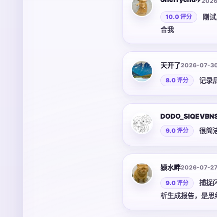
2026
刚试
10.0 评分
合我
天开了
2026-07-3
记录
8.0 评分
DODO_SIQEVBN
很简
9.0 评分
颍水畔
2026-07-2
捕捉
9.0 评分
析生成报告，是思