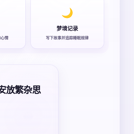
🌙
梦境记录
的心情
写下故事并追踪睡眠规律
你安放繁杂思