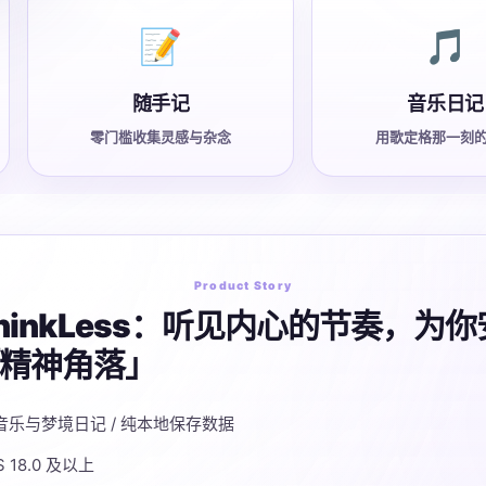
📝
🎵
随手记
音乐日记
零门槛收集灵感与杂念
用歌定格那一刻
Product Story
ThinkLess：听见内心的节奏，为
精神角落」
/ 音乐与梦境日记 / 纯本地保存数据
iOS 18.0 及以上