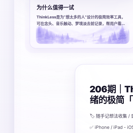
为什么值得一试
ThinkLess是为“想太多的人”设计的极简效率工具，
可在念头、音乐触动、梦境淡去前记录，帮用户看...
206期｜
绪的极简「
🏷️ 随手记想法收集 
✅ iPhone / iPad - 