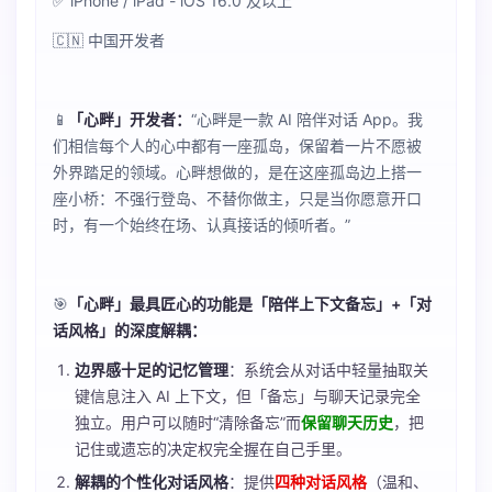
✅ iPhone / iPad - iOS 16.0 及以上
🇨🇳 中国开发者
📱
「心畔」开发者：
“心畔是一款 AI 陪伴对话 App。我
们相信每个人的心中都有一座孤岛，保留着一片不愿被
外界踏足的领域。心畔想做的，是在这座孤岛边上搭一
座小桥：不强行登岛、不替你做主，只是当你愿意开口
时，有一个始终在场、认真接话的倾听者。”
🎯
「心畔」最具匠心的功能是「陪伴上下文备忘」+「对
话风格」的深度解耦：
边界感十足的记忆管理
：系统会从对话中轻量抽取关
键信息注入 AI 上下文，但「备忘」与聊天记录完全
独立。用户可以随时“清除备忘”而
保留聊天历史
，把
记住或遗忘的决定权完全握在自己手里。
解耦的个性化对话风格
：提供
四种对话风格
（温和、