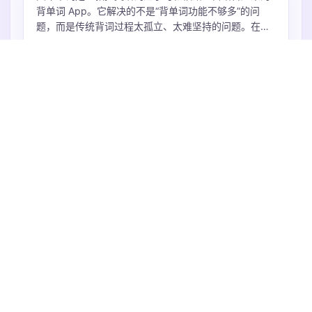
背单词 App。它解决的不是“背单词功能不够多”的问
题，而是传统背词过程太孤立、太难坚持的问题。在
App 里，用户选择词库后，会通过看词择意、拼写和复
火速抢占中
习来完成不同学习任务；这些任务会对应列车运营、经
停复习、车站建设等游戏反馈。用户能更直观地感受
到：今天不是只完成了几个单词数字，而是在推进自己
年度高级版
的铁路世界。
免费获取
剩余时间 21 天
工具
第259期
·
家事序
集多种功能于一体，助力家庭生活有序协作