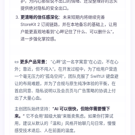
护，为内心那些说不出口的情绪、还没整理好的念头
提供绝对隐私的安全出口。
更清晰的信任感深化
：未来短期内将继续完善
StoreKit 2 订阅链路，并在本地备忘的基础上，让用
户能更直观地看到“心畔记住了什么、可以删什么”，
进一步强化掌控感。
📜
更多产品背景：
“心畔”这一名字寓意“在心边，不在心
外；靠近，但不闯入”。在开发过程中，为了给用户营造
一个毫无压力的“孤岛空间”，团队克服了 SwiftUI 键盘避
让的布局难题，并为了合规与原生纯净体验的平衡，在
首启同意、隐私说明以及会员页与广告策略的协调上付
出了大量心血。
主创团队始终坚持：
“AI 可以很快，但陪伴需要慢下
来。”
它不会用“超级大脑”来贩卖焦虑。如果你打算试
用，建议从默认的「温和」风格开始聊几句日常，慢慢
感受技术退后、人在前面的温度。