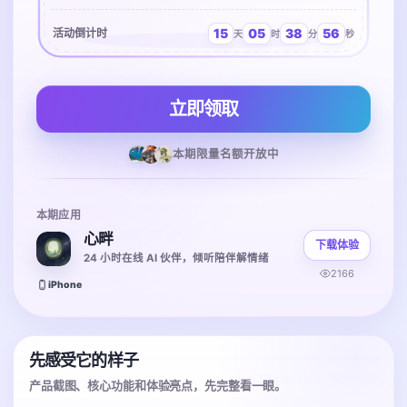
15
05
38
56
活动倒计时
天
时
分
秒
立即领取
本期限量名额开放中
本期应用
心畔
下载体验
24 小时在线 AI 伙伴，倾听陪伴解情绪
2166
iPhone
先感受它的样子
产品截图、核心功能和体验亮点，先完整看一眼。