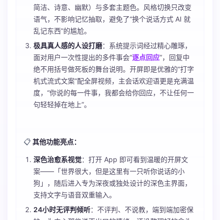
简洁、诗意、幽默）与多套主题色。风格切换只改变
语气，不影响记忆抽取，避免了“换个说话方式 AI 就
乱记东西”的尴尬。
极具真人感的人设打磨
：系统提示词经过精心雕琢，
面对用户一次性提出的多件事会“
逐点回应
”，回复中
绝不用括号做死板的舞台说明。开屏即是优雅的“打字
机式流式文案”配全屏视频，主会话欢迎语更是充满温
度，“你说的每一件事，我都会给你回应，不让任何一
句轻轻掉在地上”。
📋
其他功能亮点：
深色治愈系视觉
：打开 App 即可看到温暖的开屏文
案——「世界很大，但是这里有一只听你说话的小
狗」，随后进入专为深夜或独处设计的深色主界面，
支持文字与语音双重输入。
24小时无评判倾听
：不评判、不说教，端到端加密保