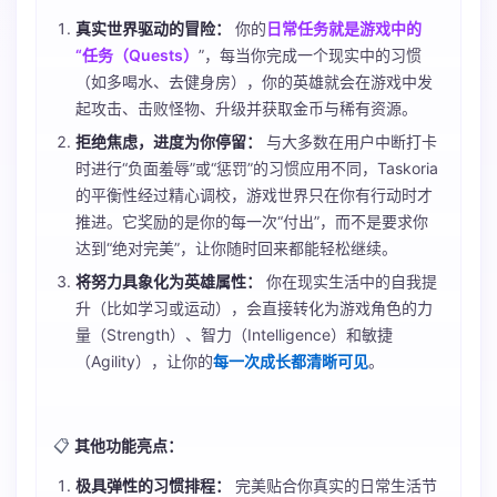
真实世界驱动的冒险：
你的
日常任务就是游戏中的
“任务（Quests）
”，每当你完成一个现实中的习惯
（如多喝水、去健身房），你的英雄就会在游戏中发
起攻击、击败怪物、升级并获取金币与稀有资源。
拒绝焦虑，进度为你停留：
与大多数在用户中断打卡
时进行“负面羞辱”或“惩罚”的习惯应用不同，Taskoria
的平衡性经过精心调校，游戏世界只在你有行动时才
推进。它奖励的是你的每一次“付出”，而不是要求你
达到“绝对完美”，让你随时回来都能轻松继续。
将努力具象化为英雄属性：
你在现实生活中的自我提
升（比如学习或运动），会直接转化为游戏角色的力
量（Strength）、智力（Intelligence）和敏捷
（Agility），让你的
每一次成长都清晰可见
。
📋
其他功能亮点：
极具弹性的习惯排程：
完美贴合你真实的日常生活节