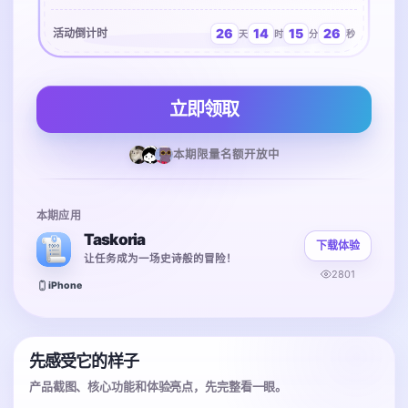
26
14
15
26
活动倒计时
天
时
分
秒
立即领取
本期限量名额开放中
本期应用
Taskoria
下载体验
让任务成为一场史诗般的冒险！
2801
iPhone
先感受它的样子
产品截图、核心功能和体验亮点，先完整看一眼。