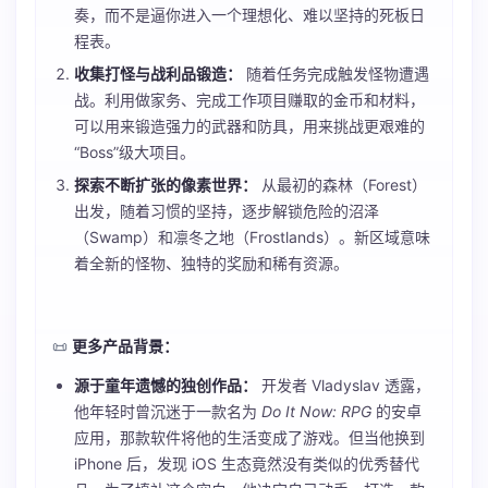
奏，而不是逼你进入一个理想化、难以坚持的死板日
程表。
收集打怪与战利品锻造：
随着任务完成触发怪物遭遇
战。利用做家务、完成工作项目赚取的金币和材料，
可以用来锻造强力的武器和防具，用来挑战更艰难的
“Boss”级大项目。
探索不断扩张的像素世界：
从最初的森林（Forest）
出发，随着习惯的坚持，逐步解锁危险的沼泽
（Swamp）和凛冬之地（Frostlands）。新区域意味
着全新的怪物、独特的奖励和稀有资源。
📜
更多产品背景：
源于童年遗憾的独创作品：
开发者 Vladyslav 透露，
他年轻时曾沉迷于一款名为
Do It Now: RPG
的安卓
应用，那款软件将他的生活变成了游戏。但当他换到
iPhone 后，发现 iOS 生态竟然没有类似的优秀替代