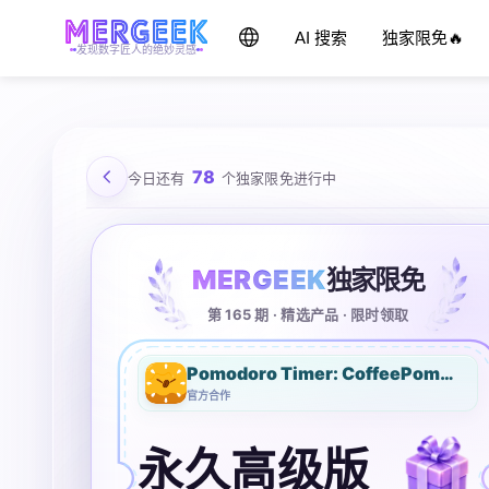
AI 搜索
独家限免🔥
发现数字匠人的绝妙灵感
78
今日还有
个独家限免进行中
MERGEEK
独家限免
第 165 期 · 精选产品 · 限时领取
Pomodoro Timer: CoffeePomodoro
官方合作
永久高级版