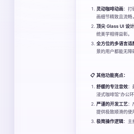
灵动咖啡动画
：打
画细节精致且流畅
顶尖 Glass UI 设
统美学相得益彰。
全方位的多语言适
景的用户都能无障
📋 其他功能亮点：
舒缓的专注音效
：
浸式咖啡馆”办公
严谨的开发工艺
：
提供极致顺滑的使
极简操作逻辑
：主