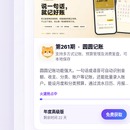
第261期
·
圆圆记账
支持多方式记账、预算管理及消费复盘，可
本地保存
圆圆记账功能强大。一句话或语音可自动识别金
额、收支、分类、账户等记账，还能批量录入账
户。能设月度和分类预算，通过流水日历、月报、
图表看清钱花在哪。账本本地保存可iCloud同步，
火速抢占中
不上传服务器，支持导入多种账单，微信支付宝
Excel都支持。
年度高级版
免费获取
剩余时间 22 天