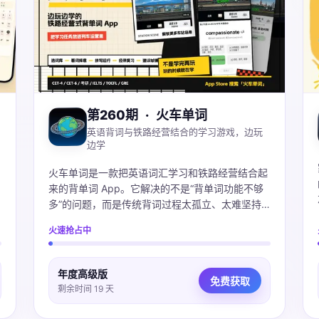
第260期
·
火车单词
英语背词与铁路经营结合的学习游戏，边玩
边学
火车单词是一款把英语词汇学习和铁路经营结合起
来的背单词 App。它解决的不是“背单词功能不够
多”的问题，而是传统背词过程太孤立、太难坚持
的问题。在 App 里，用户选择词库后，会通过看
火速抢占中
词择意、拼写和复习来完成不同学习任务；这些任
务会对应列车运营、经停复习、车站建设等游戏反
馈。用户能更直观地感受到：今天不是只完成了几
年度高级版
免费获取
个单词数字，而是在推进自己的铁路世界。
剩余时间 19 天