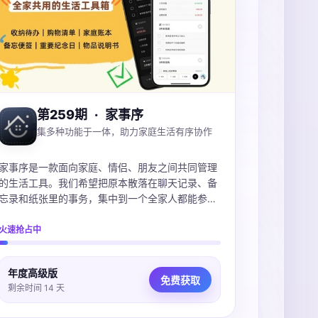
第259期
·
家事序
集多种功能于一体，助力家庭生活有序协作
家事序是一款面向家庭、情侣、朋友之间共同管理
的生活工具。我们希望把原本散落在聊天记录、备
忘录和纸张里的事务，集中到一个全家人都能参与
的共享空间中。通过家庭待办、购物清单、家庭账
本、纪念日、家庭便签和物品说明书等功能，家人
火速抢占中
可以一起记录、分工和同步生活中的大小事，减少
遗忘和重复沟通，让家庭事务更有条理，也让彼此
年度高级版
的协作与关心自然地融入日常。
免费获取
剩余时间 14 天