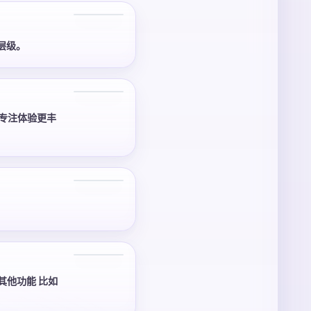
3 张
层级。
3 张
专注体验更丰
2 张
2 张
其他功能 比如