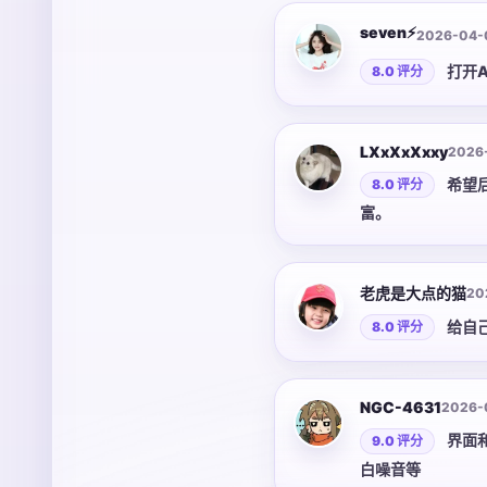
seven⚡️
2026-04-
打开
8.0 评分
LXxXxXxxy
2026
希望
8.0 评分
富。
老虎是大点的猫
20
给自
8.0 评分
NGC-4631
2026-
界面和
9.0 评分
白噪音等