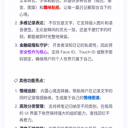
文本样式、字体和颜色，并提供多种背景（纯色、渐
变、图案）和
趣味贴纸
，让每一篇日记都契合当下的
心境。
多维记录表达：
不仅仅是文字，它支持插入图片和语
音便签。无论是瞬间的灵光一现，还是不便打字的时
刻，都能被即时完整地保留。
金融级隐私守护：
开发者深知日记的私密性，因此将
安全性作为核心
。支持 Face ID、Touch ID 或数字密
码锁定，确保用户的个人世界只属于自己。
📋
其他功能亮点：
情绪追踪：
内置心情选择器，帮助用户在记录文字的
同时记录情感脉络，生成属于自己的
情绪图谱
。
高效分类管理：
支持将笔记归纳至不同类别，在极简
的 UI 界面下依然保持强大的组织能力，查找回忆不
再费力。