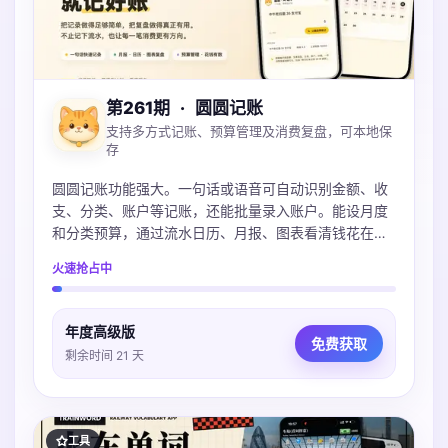
第261期
·
圆圆记账
支持多方式记账、预算管理及消费复盘，可本地保
存
圆圆记账功能强大。一句话或语音可自动识别金额、收
支、分类、账户等记账，还能批量录入账户。能设月度
和分类预算，通过流水日历、月报、图表看清钱花在
哪。账本本地保存可iCloud同步，不上传服务器，支持
火速抢占中
导入多种账单，微信支付宝Excel都支持。
年度高级版
免费获取
剩余时间 21 天
工具