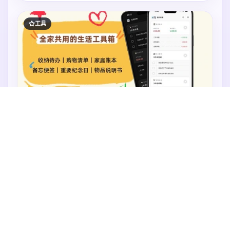
工具
第259期
·
家事序
集多种功能于一体，助力家庭生活有序协作
家事序是一款面向家庭、情侣、朋友之间共同管理的生
活工具。我们希望把原本散落在聊天记录、备忘录和纸
张里的事务，集中到一个全家人都能参与的共享空间
中。通过家庭待办、购物清单、家庭账本、纪念日、家
火速抢占中
庭便签和物品说明书等功能，家人可以一起记录、分工
和同步生活中的大小事，减少遗忘和重复沟通，让家庭
事务更有条理，也让彼此的协作与关心自然地融入日
年度高级版