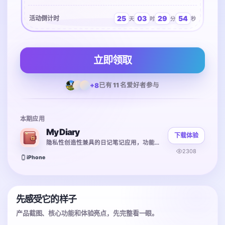
25
03
29
54
活动倒计时
天
时
分
秒
立即领取
+8
已有 11 名爱好者参与
本期应用
My Diary
下载体验
隐私性创造性兼具的日记笔记应用，功能丰富
2308
iPhone
先感受它的样子
产品截图、核心功能和体验亮点，先完整看一眼。