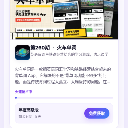
第260期
·
火车单词
英语背词与铁路经营结合的学习游戏，边玩边学
火车单词是一款把英语词汇学习和铁路经营结合起来的
背单词 App。它解决的不是“背单词功能不够多”的问
题，而是传统背词过程太孤立、太难坚持的问题。在
App 里，用户选择词库后，会通过看词择意、拼写和复
火速抢占中
习来完成不同学习任务；这些任务会对应列车运营、经
停复习、车站建设等游戏反馈。用户能更直观地感受
到：今天不是只完成了几个单词数字，而是在推进自己
年度高级版
的铁路世界。
免费获取
剩余时间 19 天