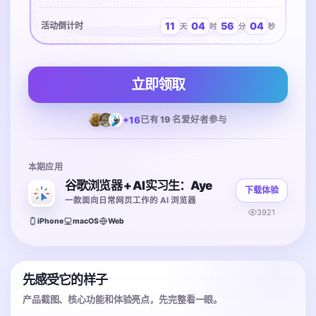
11
04
56
04
活动倒计时
天
时
分
秒
立即领取
+16
已有 19 名爱好者参与
本期应用
谷歌浏览器 + AI实习生：Aye
下载体验
一款面向日常网页工作的 AI 浏览器
3921
iPhone
macOS
Web
先感受它的样子
产品截图、核心功能和体验亮点，先完整看一眼。