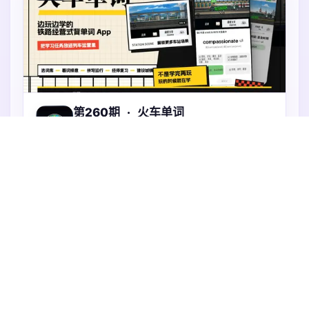
第260期
·
火车单词
英语背词与铁路经营结合的学习游戏，边玩边学
火车单词是一款把英语词汇学习和铁路经营结合起来的
背单词 App。它解决的不是“背单词功能不够多”的问
题，而是传统背词过程太孤立、太难坚持的问题。在
App 里，用户选择词库后，会通过看词择意、拼写和复
火速抢占中
习来完成不同学习任务；这些任务会对应列车运营、经
停复习、车站建设等游戏反馈。用户能更直观地感受
到：今天不是只完成了几个单词数字，而是在推进自己
年度高级版
的铁路世界。
免费获取
剩余时间 19 天