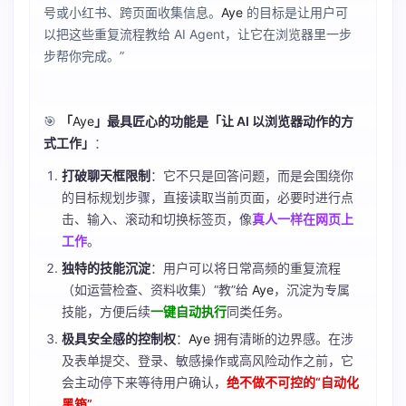
号或小红书、跨页面收集信息。
Aye
的目标是让用户可
以把这些重复流程教给 AI Agent，让它在浏览器里一步
步帮你完成。”
🎯
「
Aye
」最具匠心的功能是「让 AI 以浏览器动作的方
式工作」
：
打破聊天框限制
：它不只是回答问题，而是会围绕你
的目标规划步骤，直接读取当前页面，必要时进行点
击、输入、滚动和切换标签页，像
真人一样在网页上
工作
。
独特的技能沉淀
：用户可以将日常高频的重复流程
（如运营检查、资料收集）“教”给
Aye
，沉淀为专属
技能，方便后续
一键自动执行
同类任务。
极具安全感的控制权
：
Aye
拥有清晰的边界感。在涉
及表单提交、登录、敏感操作或高风险动作之前，它
会主动停下来等待用户确认，
绝不做不可控的“自动化
黑箱”
。