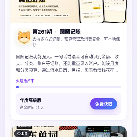
第261期
·
圆圆记账
支持多方式记账、预算管理及消费复盘，可本地保
存
圆圆记账功能强大。一句话或语音可自动识别金额、收
支、分类、账户等记账，还能批量录入账户。能设月度
和分类预算，通过流水日历、月报、图表看清钱花在
哪。账本本地保存可iCloud同步，不上传服务器，支持
火速抢占中
导入多种账单，微信支付宝Excel都支持。
年度高级版
免费获取
剩余时间 21 天
工具