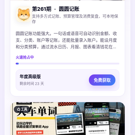
第261期
·
圆圆记账
支持多方式记账、预算管理及消费复盘，可本地保
存
圆圆记账功能强大。一句话或语音可自动识别金额、收
支、分类、账户等记账，还能批量录入账户。能设月度
和分类预算，通过流水日历、月报、图表看清钱花在
哪。账本本地保存可iCloud同步，不上传服务器，支持
火速抢占中
导入多种账单，微信支付宝Excel都支持。
年度高级版
免费获取
剩余时间 23 天
工具