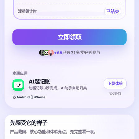
已结束
活动倒计时
立即领取
+68
已有 71 名爱好者参与
本期应用
AI 趣记账
下载体验
动嘴记账3秒完成，AI助手自动归类
3843
Android
iPhone
先感受它的样子
产品截图、核心功能和体验亮点，先完整看一眼。