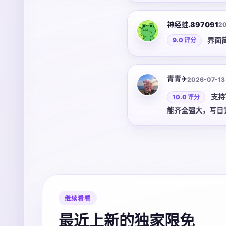
论是日常随手记录
神经蛙.897091
2
界面
9.0 评分
青青✈️
2026-07-13
支持
10.0 评分
能齐全强大，写日
继续看看
最近上新的独家限免