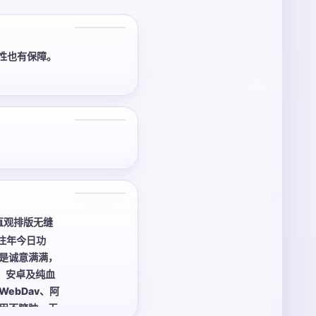
3 张
性也有保障。
3 张
直观排版无缝
往年今日功
是诚意满满，
、安卓及纯血
ebDav、阿
用不臃肿，无