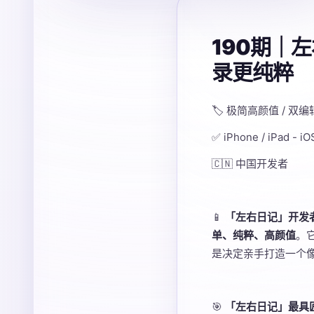
190期｜
录更纯粹
🏷️ 极简高颜值 / 双
✅ iPhone / iPad - 
🇨🇳 中国开发者
📱
「左右日记」开发
单、纯粹、高颜值
。
是决定亲手打造一个像
🎯
「左右日记」最具