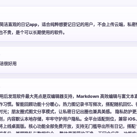
简洁直观的日记app，适合纯粹想要记日记的用户，不会上传云端，私密
也不贵，是个可以长期使用的软件。
5
洁很好用
5
用后发现软件最大亮点是双编辑器支持，Markdown 高效编辑与富文本
作习惯。智能回顾功能十分暖心，热力图记录书写频次，搭配随机回忆、
时光；朋友圈式图文分享模式，让私密日记出圈也兼具美感。 隐私防护更
则，内容默认本地存储，牢牢守护用户隐私。全平台适配到位，兼容 iOS
将上线桌面版。核心功能全部免费开放，支持无门槛导出所有日记，搭配 W
端备份，兼顾隐私与数据安全。 整体界面简约干净、无冗余广告，功能实