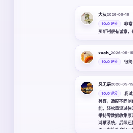
大灰
2026-05-16
非常
10.0 评分
买断制很有诚意，
xueh_
2026-05-1
很简
10.0 评分
风无语
2026-05-1
我试
10.0 评分
兼容，适配不同创
能，轻松重温过往
秉持零数据收集原
鸿蒙系统，后续还
里云盘等多途径云