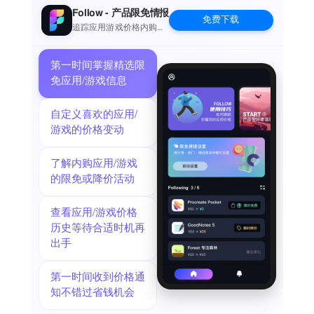
Follow - 产品限免情报
免费下载
追踪应用游戏价格内购波
动并提醒
第一时间掌握精选限
免应用/游戏信息
自定义喜欢的应用/
游戏的价格变动
了解内购应用/游戏
的限免或降价活动
查看应用/游戏价格
历史等待合适时机再
出手
第一时间收到价格通
知不错过省钱机会