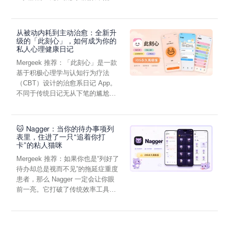
虑，往往...
从被动内耗到主动治愈：全新升
级的「此刻心」，如何成为你的
私人心理健康日记
Mergeek 推荐：「此刻心」是一款
基于积极心理学与认知行为疗法
（CBT）设计的治愈系日记 App。
不同于传统日记无从下笔的尴尬，
它通过结构化的“提...
🐱 Nagger：当你的待办事项列
表里，住进了一只“追着你打
卡”的粘人猫咪
Mergeek 推荐：如果你也是“列好了
待办却总是视而不见”的拖延症重度
患者，那么 Nagger 一定会让你眼
前一亮。它打破了传统效率工具冰
冷被动的僵...