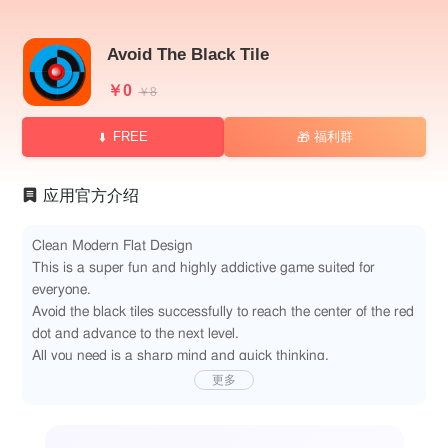
Avoid The Black Tile
￥0
￥8
FREE
福利群
🎁
应用官方介绍
Clean Modern Flat Design
This is a super fun and highly addictive game suited for
everyone.
Avoid the black tiles successfully to reach the center of the red
dot and advance to the next level.
All you need is a sharp mind and quick thinking.
Share and challenge your friends! (Game Center)
更多