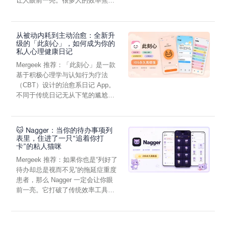
让人眼前一亮。很多人的效率焦
虑，往往...
从被动内耗到主动治愈：全新升
级的「此刻心」，如何成为你的
私人心理健康日记
Mergeek 推荐：「此刻心」是一款
基于积极心理学与认知行为疗法
（CBT）设计的治愈系日记 App。
不同于传统日记无从下笔的尴尬，
它通过结构化的“提...
🐱 Nagger：当你的待办事项列
表里，住进了一只“追着你打
卡”的粘人猫咪
Mergeek 推荐：如果你也是“列好了
待办却总是视而不见”的拖延症重度
患者，那么 Nagger 一定会让你眼
前一亮。它打破了传统效率工具冰
冷被动的僵...