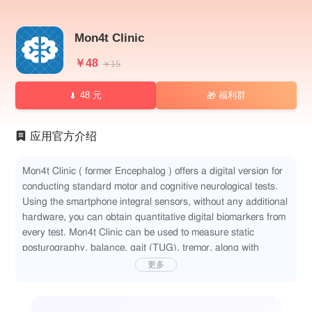
Mon4t Clinic
￥48
￥15
48 元
福利群
🎁
应用官方介绍
Mon4t Clinic ( former Encephalog ) offers a digital version for
conducting standard motor and cognitive neurological tests.
Using the smartphone integral sensors, without any additional
hardware, you can obtain quantitative digital biomarkers from
every test. Mon4t Clinic can be used to measure static
posturography, balance, gait (TUG), tremor, along with
cognitive tests such as Stroop, Memory Span, Flanker,
更多
Attention-Reaction, Trails A+B and more.
Support clinical studies with objective digital endpoints.