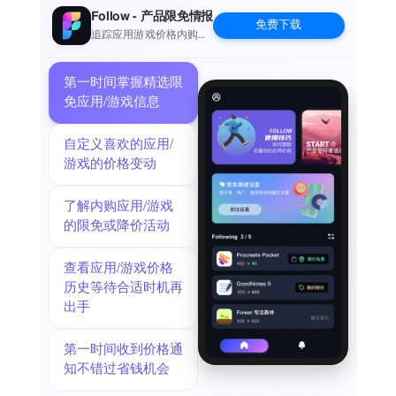
Follow - 产品限免情报
免费下载
追踪应用游戏价格内购波
动并提醒
第一时间掌握精选限
免应用/游戏信息
自定义喜欢的应用/
游戏的价格变动
了解内购应用/游戏
的限免或降价活动
查看应用/游戏价格
历史等待合适时机再
出手
第一时间收到价格通
知不错过省钱机会