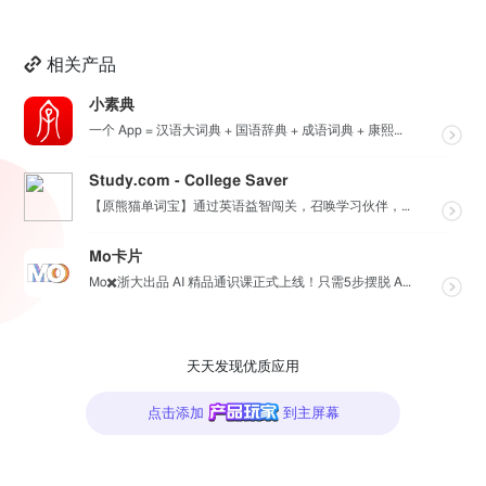
相关产品
小素典
一个 App = 汉语大词典 + 国语辞典 + 成语词典 + 康熙字典 + 说文解字 + 六书通 +...
Study.com - College Saver
【原熊猫单词宝】通过英语益智闯关，召唤学习伙伴，用趣味击败懒惰，单词不再记错；在轻松愉悦中提高英语水...
Mo卡片
Mo✖️浙大出品 AI 精品通识课正式上线！只需5步摆脱 AI 小白，初识-体验-学习-实战，玩转 ...
天天发现优质应用
点击添加
到主屏幕