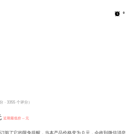
0
 分 · 3355 个评分）
元
近期最低价 -- 元
 人订阅了它的限免提醒，当本产品价格变为 0 元，会收到微信消息