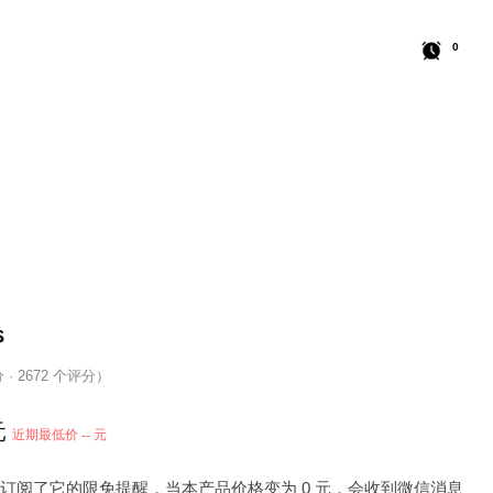
0
s
分 · 2672 个评分）
元
近期最低价 -- 元
 人订阅了它的限免提醒，当本产品价格变为 0 元，会收到微信消息