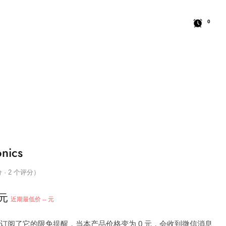
0
nics
分 · 2 个评分）
 元
近期最低价 -- 元
 人订阅了它的限免提醒，当本产品价格变为 0 元，会收到微信消息