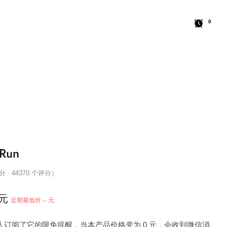
0
Run
 分 · 44370 个评分）
 元
近期最低价 -- 元
3 人订阅了它的限免提醒，当本产品价格变为 0 元，会收到微信消