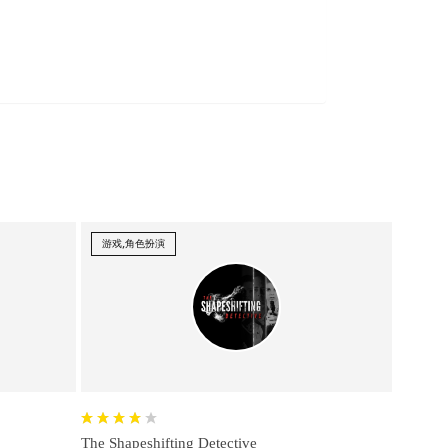
游戏,角色扮演
The Shapeshifting Detective