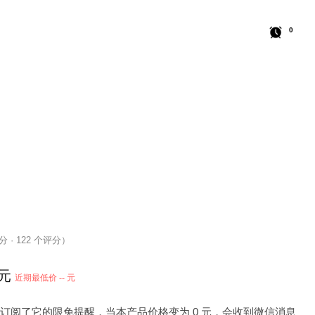
0
 分 · 122 个评分）
 元
近期最低价 -- 元
 人订阅了它的限免提醒，当本产品价格变为 0 元，会收到微信消息