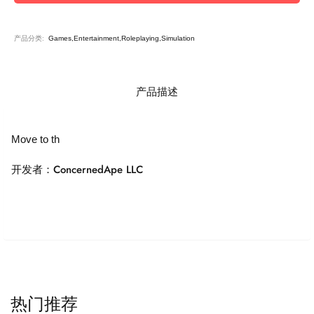
产品分类:
Games,Entertainment,Roleplaying,Simulation
产品描述
Move to th
开发者：ConcernedApe LLC
热门推荐