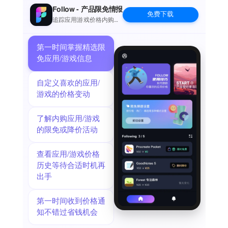
Follow - 产品限免情报
免费下载
追踪应用游戏价格内购波
动并提醒
第一时间掌握精选限
免应用/游戏信息
自定义喜欢的应用/
游戏的价格变动
了解内购应用/游戏
的限免或降价活动
查看应用/游戏价格
历史等待合适时机再
出手
第一时间收到价格通
知不错过省钱机会