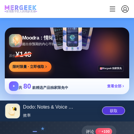
发现数字匠人的绝妙灵感
Moodra：情绪日记
超出你预期的内心平静助手
¥148
原价
限时限量 · 立即领取
Mergeek 独家限免
80
✦
查看全部
共
款精选产品独家限免中
Dodo: Notes & Voice Memos
获取
效率
﹣
评论
+100