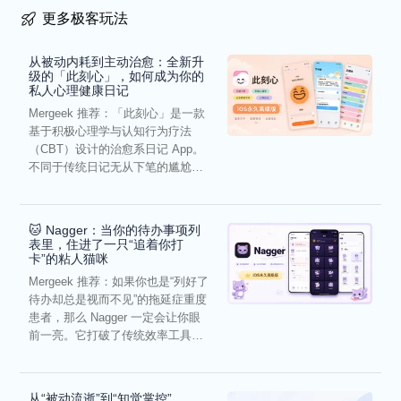
更多极客玩法
从被动内耗到主动治愈：全新升
级的「此刻心」，如何成为你的
私人心理健康日记
Mergeek 推荐：「此刻心」是一款
基于积极心理学与认知行为疗法
（CBT）设计的治愈系日记 App。
不同于传统日记无从下笔的尴尬，
它通过结构化的“提...
🐱 Nagger：当你的待办事项列
表里，住进了一只“追着你打
卡”的粘人猫咪
Mergeek 推荐：如果你也是“列好了
待办却总是视而不见”的拖延症重度
患者，那么 Nagger 一定会让你眼
前一亮。它打破了传统效率工具冰
冷被动的僵...
从“被动流逝”到“知觉掌控”，