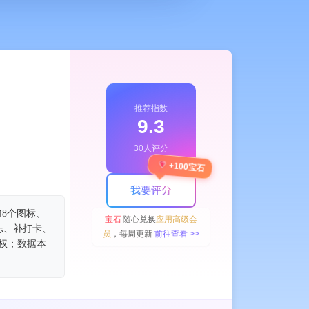
推荐指数
9.3
30人评分
+100宝石
我要评分
48个图标、
宝石
随心兑换
应用高级会
志、补打卡、
员
，每周更新
前往查看 >>
权；数据本