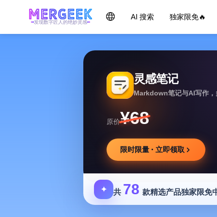
AI 搜索
独家限免🔥
发现数字匠人的绝妙灵感
灵感笔记
Markdown笔记与AI写
¥68
原价
限时限量 · 立即领取
78
✦
共
款精选产品独家限免