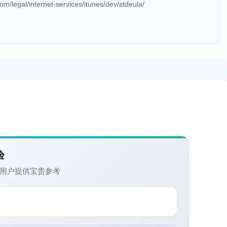
m/legal/internet-services/itunes/dev/stdeula/
验
用户提供宝贵参考