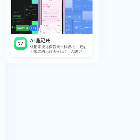
Android
iOS
AI 趣记账
让记账变得像聊天一样轻松！ 还在
为繁琐的记账头疼吗？「AI趣记
账」来拯救你啦！这款智能记账工
具专为懒...