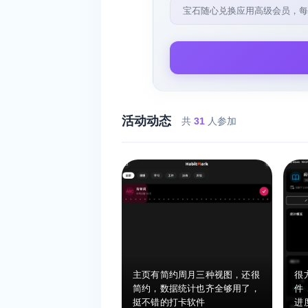
宝石随心兑换应用高级会员，每
活动动态
共
31
人参加
主页有简约周月三种视图，还很
很
简约，数据统计也齐全够用了，
件
挺不错的打卡软件
进