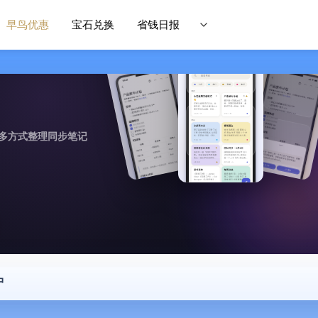
早鸟优惠
宝石兑换
省钱日报
作，多方式整理同步笔记
中