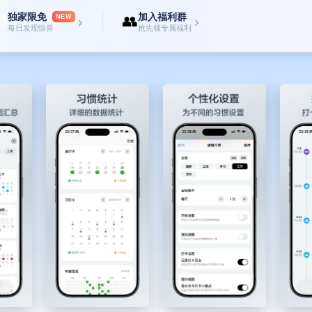
独家限免
加入福利群

👥
NEW
›
›
每日发现惊喜
抢先领专属福利