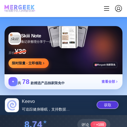
发现数字匠人的绝妙灵感
Skiii Note
集记录整理分享于一体的本地写作工作台
¥38
原价
限时限量 · 立即领取
Mergeek 独家限免
78
✦
查看全部
共
款精选产品独家限免中
Keevo
获取
可追踪健身睡眠，支持数据同步的...
8.74
评论
+100