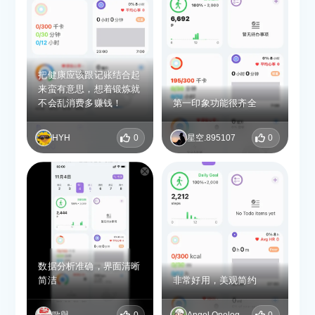
把健康应该跟记账结合起
来蛮有意思，想着锻炼就
不会乱消费多赚钱！
第一印象功能很齐全
HYH
0
星空.895107
0
数据分析准确，界面清晰
简洁
非常好用，美观简约
歐與
0
Angel Onelog
0