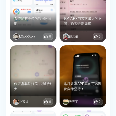
希望能有更多的数据分析
这个APP与其它最大的不
图
同，确实语音提醒
LXxXxXxxy
0
傅元依
0
仪表盘非常好看，功能强
这种效率APP真的可以激
大
发自律坚持！
小菩提
0
天亮了
0