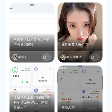
不仅有运动相关的，还有
待办日记记账....
非常推荐大家使用
要学习
2
会永远复活
1
颜值就是王道，我都想要
买个 Apple Watch 来配
合使用了
简洁大方