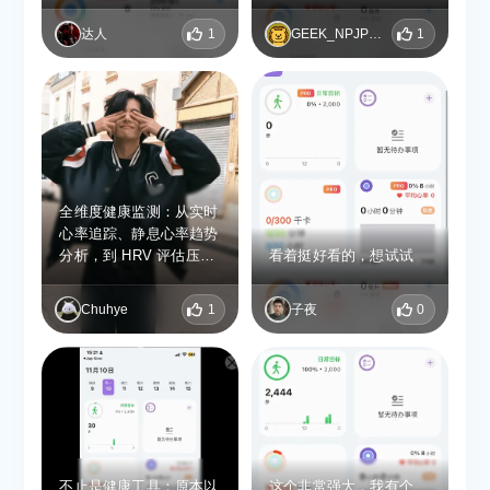
达人
1
GEEK_NPJPDBNI
1
全维度健康监测：从实时
心率追踪、静息心率趋势
分析，到 HRV 评估压力
看着挺好看的，想试试
水平，再到深睡、浅睡、
REM 各阶段睡眠记录，
Chuhye
1
子夜
0
还有周 / 月 / 年度健康数
据趋势回顾，健康状况一
目了然。 专业健身管
理：精准记录步数、运动
距离与卡路里消耗，支持
多种运动模式，还能自定
义健身目标并实时监控进
度，运动效果看得见。
不止是健康工具：原本以
这个非常强大，我有个