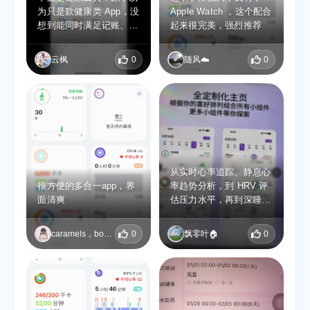
生活需求全覆盖：待办事
为只是款健康类 App，没
Apple Watch ，这个配合
项设置通知避免遗漏（比
想到能同时满足记账、写
起来很完美，强烈推荐
如提醒喝蛋白粉），喝水
日记、喝水记录和待办管
记录帮你养成健康习惯，
理需求，彻底告别手机里
甚至能记账、写日记，一
云枫
0
随风☁️
0
杂乱的各类单一功能
个 App 承包生活琐碎。
App。
从实时心率追踪、静息心
很方便的多合一app，界
率趋势分析，到 HRV 评
面清爽
估压力水平，再到深睡、
浅睡、REM 各阶段睡眠
记录，还有周 / 月 / 年度
caramels，bonbons et chocolats
0
飘零叶🏠
0
健康数据趋势回顾，健康
状况一目了然。