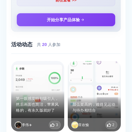
前往查看 >>
开始分享产品体验
活动动态
共
20
人参加
第一眼感觉特别吸引人，
然后画面也简洁，苹果风
颜值挺高的，难得见运动
格的，有永久版就好了
与待办相结合
李伟✈️
3
常欢愉
2