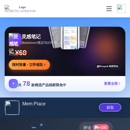
发现数字匠人的绝妙灵感
灵感笔记
Markdown笔记与AI写作，多方式整理同步笔记
¥68
原价
限时限量 · 立即领取
Mergeek 独家限免
78
✦
查看全部
共
款精选产品独家限免中
Mem Place
获取
﹣
评论
+100