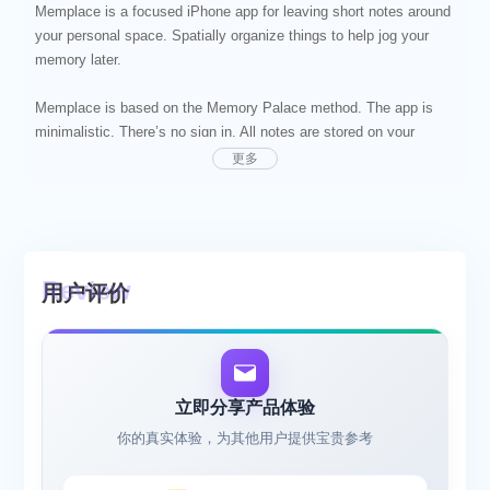
Memplace is a focused iPhone app for leaving short notes around
your personal space. Spatially organize things to help jog your
memory later.
Memplace is based on the Memory Palace method. The app is
minimalistic. There’s no sign in. All notes are stored on your
personal device only. No geotagging.
更多
用户评价
立即分享产品体验
你的真实体验，为其他用户提供宝贵参考