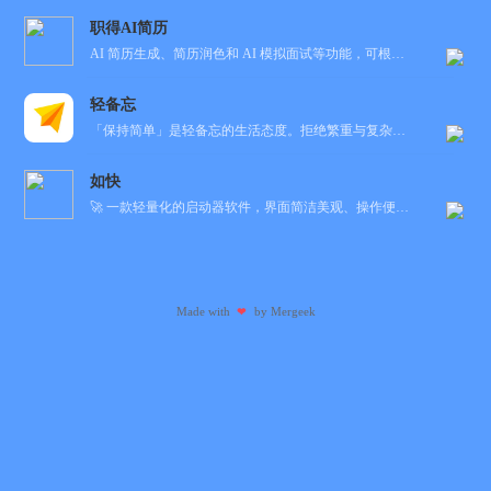
职得AI简历
AI 简历生成、简历润色和 AI 模拟面试等功能，可根据指定的求职岗位，一键快速生成高匹配的简历内容...
轻备忘
「保持简单」是轻备忘的生活态度。拒绝繁重与复杂，致力于快速记录与回顾，打造如轻风拂面、水过无痕的使用...
如快
🚀 一款轻量化的启动器软件，界面简洁美观、操作便捷，并且支持插件开发。支持全键盘操作。开发者目前处于...
Made with
by
Mergeek
❤