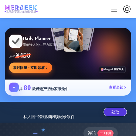
发现数字匠人的绝妙灵感
Daily Planner
简单强大的生产力应用，助您安排任务专注目标
¥456
原价
限时限量 · 立即领取
Mergeek 独家限免
80
✦
查看全部
共
款精选产品独家限免中
获取
私人图书管理和阅读记录软‪件‬
﹣
评论
+100