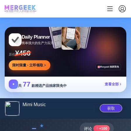
发现数字匠人的绝妙灵感
Daily Planner
简单强大的生产力应用，助您安排任务专注目标
¥456
原价
限时限量 · 立即领取
Mergeek 独家限免
77
✦
查看全部
共
款精选产品独家限免中
Mimi Music
获取
﹣
评论
+100