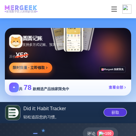
发现数字匠人的绝妙灵感
圆圆记账
支持多方式记账、预算管理及消费复盘，可本地保存
¥58
原价
限时限量 · 立即领取
Mergeek 独家限免
78
✦
查看全部
共
款精选产品独家限免中
Did it: Habit Tracker
获取
轻松追踪您的习惯。
﹣
评论
+100