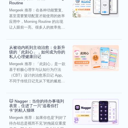
Routine
Mergeek 推荐：在各种功能繁复、
甚至需要繁琐配置才能使用的效率
应用中，Morning Routine 的出现
让人眼前一亮。很多人的效率焦
虑，往往...
从被动内耗到主动治愈：全新升
级的「此刻心」，如何成为你的
私人心理健康日记
Mergeek 推荐：「此刻心」是一款
基于积极心理学与认知行为疗法
（CBT）设计的治愈系日记 App。
不同于传统日记无从下笔的尴尬，
它通过结构化的“提...
🐱 Nagger：当你的待办事项列
表里，住进了一只“追着你打
卡”的粘人猫咪
Mergeek 推荐：如果你也是“列好了
待办却总是视而不见”的拖延症重度