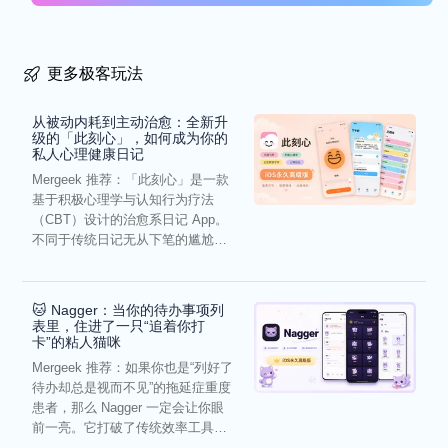
更多极客玩法
从被动内耗到主动治愈：全新升
级的「此刻心」，如何成为你的
私人心理健康日记
Mergeek 推荐：「此刻心」是一款
基于积极心理学与认知行为疗法
（CBT）设计的治愈系日记 App。
不同于传统日记无从下笔的尴尬，
它通过结构化的“提...
🐱 Nagger：当你的待办事项列
表里，住进了一只“追着你打
卡”的粘人猫咪
Mergeek 推荐：如果你也是“列好了
待办却总是视而不见”的拖延症重度
患者，那么 Nagger 一定会让你眼
前一亮。它打破了传统效率工具冰
冷被动的僵...