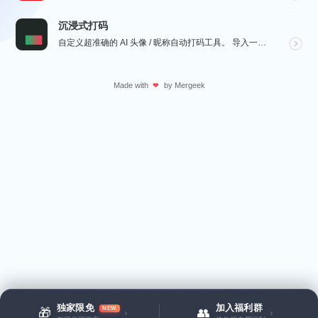
沉浸式打码
自定义超准确的 AI 头像 / 昵称自动打码工具。 导入一张微信聊天截图，或者抖音/小红书/微博评论...
Made with
by
Mergeek
❤
独家限免
加入福利群
NEW
🎁
👥
›
›