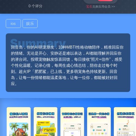
0 个评分
宝石
兑换应用会员 >>
ios
娱乐
回音岛，你的AI萌宠朋友，10种MBTI性格动物陪伴，精准回应你
的情绪。无论是开心、安静还是难以表达，AI都能理解并回应你
的潜台词。投喂宠物触发惊喜回馈，每日接收“照片+信件”，感受
个性化温暖。记录心情，每周生成心情总结，陪你走过每个时
刻。超火IP「肥肥鲨」已上线，更多萌宠角色持续更新。回音
岛，让每一份情绪都能温柔落地，让每一位你，都能被好好回
应。