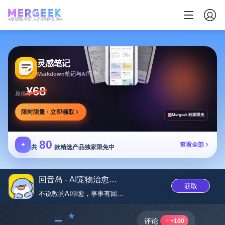
发现数字匠人的绝妙灵感
灵感笔记
Markdown笔记与AI写作，多方式整理同步笔记
¥68
原价
限时限量 · 立即领取
Mergeek 独家限免
80
✦
查看全部
共
款精选产品独家限免中
回音岛 - AI宠物治愈陪伴 ...
获取
不说教的AI聊愈，事事有回‪音...
﹣
评论
+100