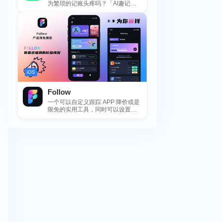
为繁琐的记账头疼吗？「AI趣记
账」来拯救你啦！这款智能记账工
具专为懒...
iOS
Follow
一个可以自定义跟踪 APP 降价或是
限免的实用工具，同时可以设置包
括 APP，游戏，热门类和精选类
的...