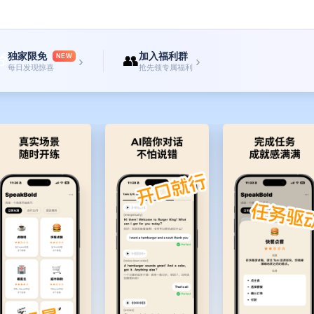
独家限免
加入福利群

👥
NEW
›
›
每日发现惊喜
抢先领专属福利