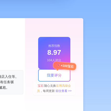
推荐指数
8.97
104人评分
+100宝石
我要评分
酒店入住等。
景有任务驱
宝石
随心兑换
应用高级会
尴尬。
员
，每周更新
前往查看 >>