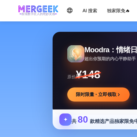
AI 搜索
独家限免🔥
发现数字匠人的绝妙灵感
Moodra：情绪
超出你预期的内心平静助手
¥148
原价
限时限量 · 立即领取
80
✦
共
款精选产品独家限免