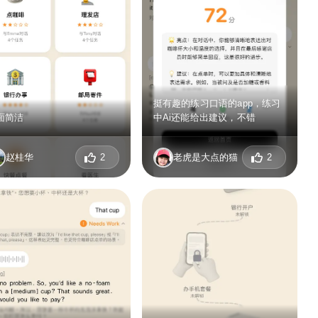
挺有趣的练习口语的app，练习
面简洁
中Ai还能给出建议，不错
赵桂华
2
老虎是大点的猫
2