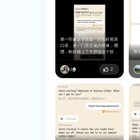
第一印象非常高级~ 想练好英语
口语，多一门语言能力傍身，嘿
嘿，刚好碰上了大胆说这个软
界
件，而且名字我也很喜欢啊，就
应该大胆说出来，这样才能更好
U🏠
2
的练习，喜欢喜欢。