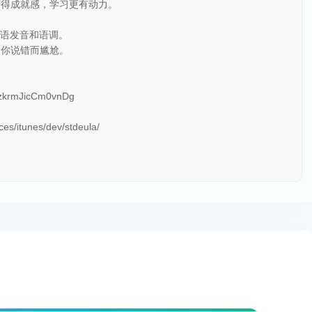
获得成就感，学习更有动力。
英语发音和语调。
为你说错而尴尬。
79zkrmJicCm0vnDg
ces/itunes/dev/stdeula/