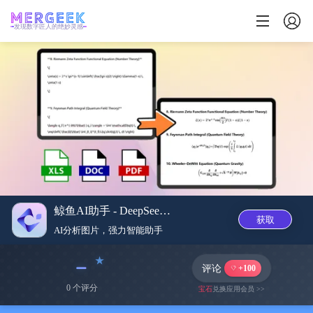
发现数字匠人的绝妙灵感
鲸鱼AI助手 - DeepSeek Exporter
获取
AI分析图片，强力智能助手
﹣
评论
+100
0 个评分
宝石
兑换应用会员 >>