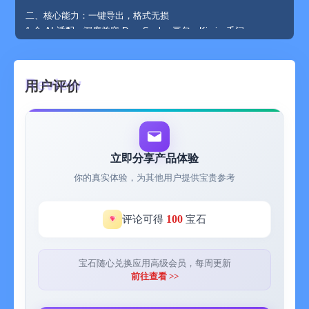
二、核心能力：一键导出，格式无损
1.全 AI 适配：深度兼容 DeepSeek、豆包、Kimi、千问、
ChatGPT、Gemini 等主流 AI 平台。
2.多格式覆盖：支持导出 Word、PDF、Excel、HTML、JSON、
PNG 图片，满足论文、报告、数据分析、网页发布、截图分享等
用户评价
不同场景。
3.复杂内容完美还原：精确渲染 LaTeX 数学公式、物理公式、化
学方程式；完整保留 Mermaid 流程图、序列图、甘特图等图表；
表格、代码块、嵌套列表等结构原样呈现。
4.智能纠错：自研算法自动检测并修复 Markdown 语法错误，确
立即分享产品体验
保导出文档排版始终专业、美观。
你的真实体验，为其他用户提供宝贵参考
三、特色功能
1.全能格式导出：一键导出多格式文档。无论你是写报告、做笔
100
评论可得
宝石
记还是做数据分析，总有一款格式适合你。
2.深度定制偏好设置：你的文档你做主。自定义文档样式，调整
LaTeX 公式对齐（居中/居左），一键删除多余的分隔线与 Emoji
宝石随心兑换应用高级会员，每周更新
表情，甚至开启自动修复 Markdown 格式错误，让导出文档更专
前往查看 >>
业。
3.深度思考一键导出：DeepSeek 的思考过程充满了启发性。开