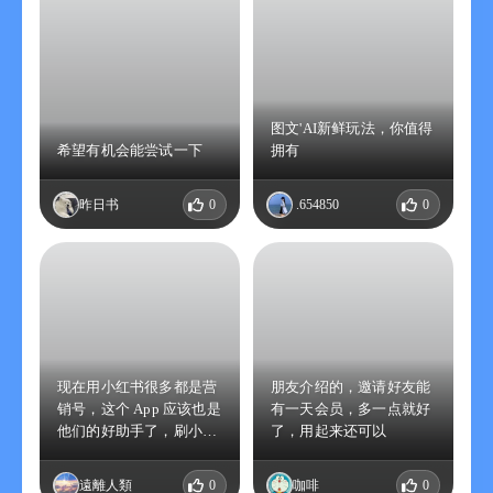
Excel，直接用于工作汇报；悬浮小窗不遮挡原界面，多任务处理
更顺手。
内容创作者：整理 AI 生成的文案、表格数据，快速归档或二次加
工；随时呼出浮窗，灵感一闪即刻导出。
知识管理爱好者：将优质对话记录导出存档，建立个人知识库，
浮窗模式让知识摘录如行云流水。
图文'AI新鲜玩法，你值得
希望有机会能尝试一下
拥有
昨日书
0
.654850
0
现在用小红书很多都是营
朋友介绍的，邀请好友能
销号，这个 App 应该也是
有一天会员，多一点就好
他们的好助手了，刷小红
了，用起来还可以
书时能看出来挺多用 AI
的。
遠離人類
0
咖啡
0