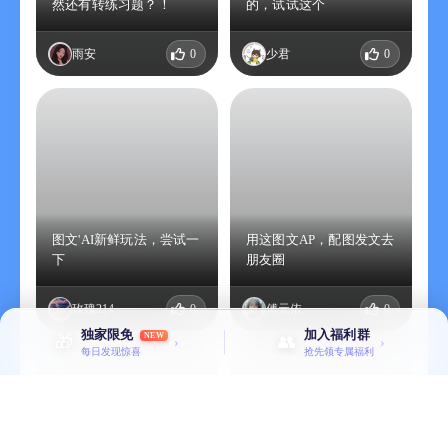
然还有转练习题？！
的，试试这个
雨安
0
少君
0
图文'AI新鲜玩法，尝试一
用这图文AP，配图发文去
下
朋友圈
玫瑰214
0
傅元依
0
独家限免
加入福利群
NEW
🎁
👥
›
›
每日发现惊喜
抢先领专属福利