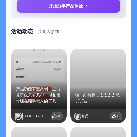
启该功能，你可以将“深度思考”模式下的推理过程与最终回答一并
开始分享产品体验
导出，绝佳的复盘与学习资料。
4.高效批量导出：面对大量优质对话，无需逐一操作。支持多选
对话进行批量导出，极大提升整理效率，专为重度 AI 使用者设
活动动态
计。
共
0
人参加
5.高亮标注与内化：像阅读电子书一样阅读 AI 的回答。拖选
DeepSeek 中的文字即可高亮，支持“普通、关注、重点、错误”4
个等级标记，帮你快速提取关键信息，构建阅读笔记。
6.智能收藏夹：遇到好回答，一键加入收藏夹随时查阅。收藏夹
内的内容支持批量导出为 Word 文档，让你的灵感库永不丢失。
7.私密云盘与长期记忆：每个用户配备大容量私密云盘。将导出
的文档存入云盘，不仅方便跨设备下载，更可一键上传作为
DeepSeek 的专属知识库，打破上下文限制，赋予 DeepSeek 长
产品功能有些羸弱，主页
期记忆能力。
提示也只有几种，感觉相
哇，好有趣，太太太太想
对现在顺手就来的工具来
试试啦
👥 适用人群
说有些鸡肋，模型显示是
学生与科研人员：保存 AI 生成的论文草稿、数学推导，公式一键
星火？我也没看懂。但是
GEEK_CGOKELLT
0
月柔
0
转换，便于在 Word 中继续编辑；浮窗模式边聊边导，查阅文献
界面简洁，我是被宣传图
吸引进去的，进去有些失
与整理笔记两不误。
望。
职场人士：将 AI 产出的报告、会议纪要、周报导出为 PDF 或