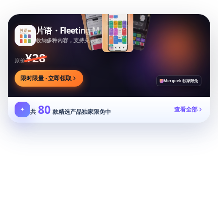
片语・Fleeting More
收纳多种内容，支持关联整理，守护隐私信息
¥28
原价
限时限量 · 立即领取
Mergeek 独家限免
80
✦
查看全部
共
款精选产品独家限免中