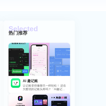
热门推荐
Android
iOS
AI 趣记账
让记账变得像聊天一样轻松！ 还在
为繁琐的记账头疼吗？「AI趣记
账」来拯救你啦！这款智能记账工
具专为懒...