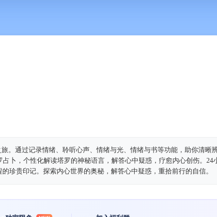
我之旅。通过记录情绪、聆听心声、情绪与光、情绪与书等功能，助你清晰
罗占卜，个性化解读塔罗的神秘语言，解答心中疑惑，疗愈内心创伤。24小
程的珍贵印记。探索内心世界的奥秘，解答心中疑惑，重拾前行的自信。