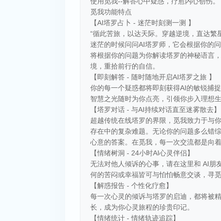
使用觅我--解答心中疑惑，疗愈内心创伤。
觅我功能特点
【AI塔罗占卜 - 迷茫时刻测一测 】
“循此苦旅，以达天际。穿越逆境，直达繁星
迷茫的时候问问AI塔罗师，它会根据你的问
将根据你的问题为你解读塔罗的神秘语言
境，重拾前行的自信。
【即刻解答 - 随时随地开启AI塔罗之旅 】
你的每一个疑惑都将即刻获得AI的敏锐捕
智慧之光随时为你点亮，引领你步入理想
【塔罗对话 - 与AI持续对话直至迷雾散去】
超越传统在线塔罗的界限，觅我致力于与
存在中的复杂难题。无论你的问题多么错
心意的答案。在觅我，每一次交流都是向
【情绪树洞 - 24小时AI心灵伴侣】
无法对他人倾诉的心事，请在这里和 AI
何的苦闷或幸福皆可与怕怕畅意交谈，寻
【解惑报告 - 个性化疗愈】
每一次心灵的倾诉与塔罗的启迪，都将被
长，成为你心灵旅程的珍贵印记。
【情绪统计 - 情绪轨迹追踪】