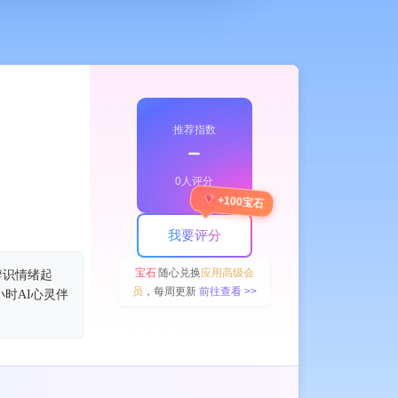
推荐指数
﹣
0人评分
+100宝石
我要评分
宝石
随心兑换
应用高级会
辨识情绪起
员
，每周更新
前往查看 >>
时AI心灵伴