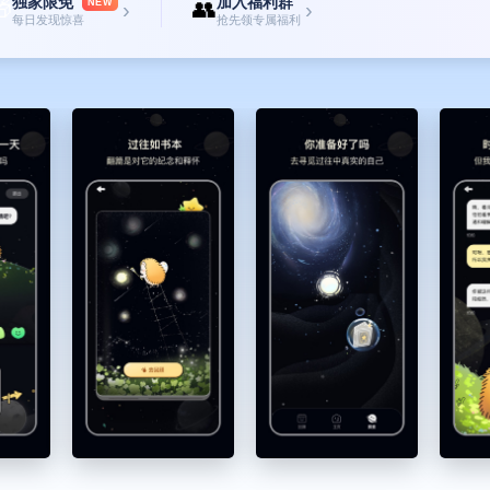
独家限免
加入福利群

👥
NEW
›
›
每日发现惊喜
抢先领专属福利