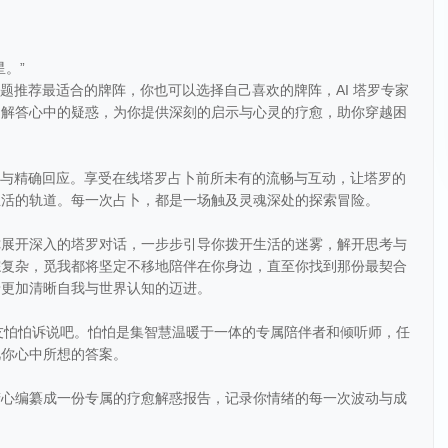
。”
题推荐最适合的牌阵，你也可以选择自己喜欢的牌阵，AI 塔罗专家
，解答心中的疑惑，为你提供深刻的启示与心灵的疗愈，助你穿越困
捉与精确回应。享受在线塔罗占卜前所未有的流畅与互动，让塔罗的
生活的轨道。每一次占卜，都是一场触及灵魂深处的探索冒险。
你展开深入的塔罗对话，一步步引导你拨开生活的迷雾，解开思考与
综复杂，觅我都将坚定不移地陪伴在你身边，直至你找到那份最契合
着更加清晰自我与世界认知的迈进。
朋友怕怕诉说吧。怕怕是集智慧温暖于一体的专属陪伴者和倾听师，任
觅你心中所想的答案。
精心编纂成一份专属的疗愈解惑报告，记录你情绪的每一次波动与成