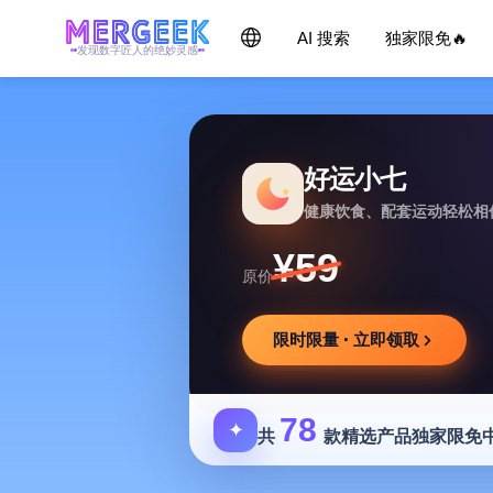
AI 搜索
独家限免🔥
发现数字匠人的绝妙灵感
好运小七
健康饮食、配套运动轻松相
¥59
原价
限时限量 · 立即领取
78
✦
共
款精选产品独家限免