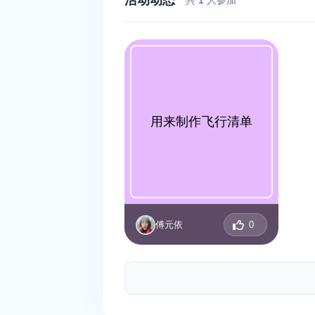
活动动态
共
1
人参加
用来制作飞行清单
傅元依
0