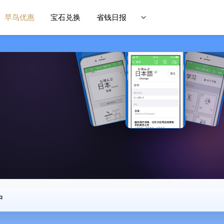
早鸟优惠
宝石兑换
省钱日报
中