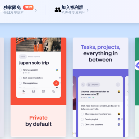
独家限免
加入福利群

👥
NEW
›
›
每日发现惊喜
抢先领专属福利