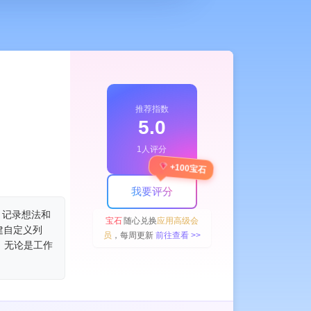
推荐指数
5.0
1人评分
+100宝石
我要评分
、记录想法和
宝石
随心兑换
应用高级会
建自定义列
员
，每周更新
前往查看 >>
。无论是工作