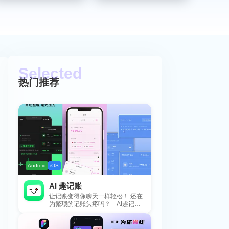
热门推荐
Android
iOS
AI 趣记账
让记账变得像聊天一样轻松！ 还在
为繁琐的记账头疼吗？「AI趣记
账」来拯救你啦！这款智能记账工
具专为懒...