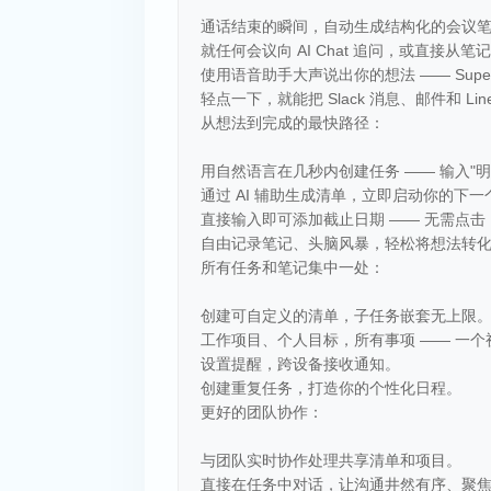
通话结束的瞬间，自动生成结构化的会议笔
就任何会议向 AI Chat 追问，或直接从
使用语音助手大声说出你的想法 —— Supe
轻点一下，就能把 Slack 消息、邮件和 L
从想法到完成的最快路径：
用自然语言在几秒内创建任务 —— 输入"明天下午 
通过 AI 辅助生成清单，立即启动你的下一
直接输入即可添加截止日期 —— 无需点击
自由记录笔记、头脑风暴，轻松将想法转
所有任务和笔记集中一处：
创建可自定义的清单，子任务嵌套无上限
工作项目、个人目标，所有事项 —— 一个
设置提醒，跨设备接收通知。
创建重复任务，打造你的个性化日程。
更好的团队协作：
与团队实时协作处理共享清单和项目。
直接在任务中对话，让沟通井然有序、聚