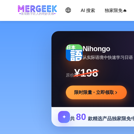
AI 搜索
独家限免🔥
发现数字匠人的绝妙灵感
Nihongo
从实际语境中快速学习日语
¥198
原价
限时限量 · 立即领取
80
✦
共
款精选产品独家限免