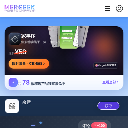
发现数字匠人的绝妙灵感
家事序
集多种功能于一体，助力家庭生活有序协作
¥58
原价
限时限量 · 立即领取
Mergeek 独家限免
78
✦
查看全部
共
款精选产品独家限免中
余音
获取
﹣
评论
+100