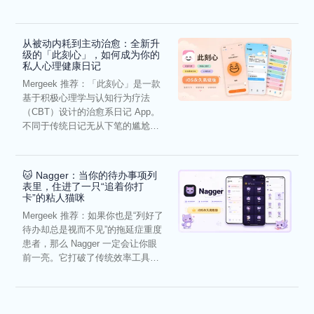
虑，往往...
从被动内耗到主动治愈：全新升
级的「此刻心」，如何成为你的
私人心理健康日记
Mergeek 推荐：「此刻心」是一款
基于积极心理学与认知行为疗法
（CBT）设计的治愈系日记 App。
不同于传统日记无从下笔的尴尬，
它通过结构化的“提...
🐱 Nagger：当你的待办事项列
表里，住进了一只“追着你打
卡”的粘人猫咪
Mergeek 推荐：如果你也是“列好了
待办却总是视而不见”的拖延症重度
患者，那么 Nagger 一定会让你眼
前一亮。它打破了传统效率工具冰
冷被动的僵...