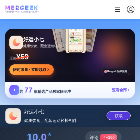
发现数字匠人的绝妙灵感
好运小七
健康饮食、配套运动轻松相伴
¥59
原价
限时限量 · 立即领取
Mergeek 独家限免
77
✦
查看全部
共
款精选产品独家限免中
好运小七
获取
健康饮食、配套运动轻松相伴
10.0
评论
+100