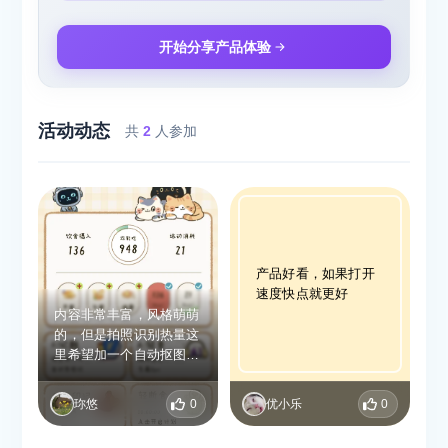
开始分享产品体验
活动动态
共
2
人参加
产品好看，如果打开
速度快点就更好
内容非常丰富，风格萌萌
的，但是拍照识别热量这
里希望加一个自动抠图，
或者自动转换成动画漫画
风格？这样会更清爽一
珎悠
0
优小乐
0
点。