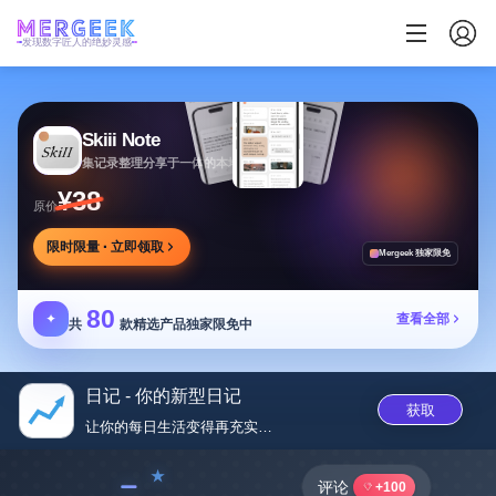
发现数字匠人的绝妙灵感
Skiii Note
集记录整理分享于一体的本地写作工作台
¥38
原价
限时限量 · 立即领取
Mergeek 独家限免
80
✦
查看全部
共
款精选产品独家限免中
日记 - 你的新型日记
获取
让你的每日生活变得再充实一点‪...
﹣
评论
+100