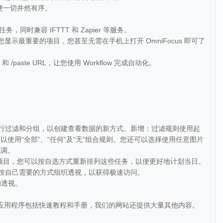
以便一切井然有序。
添加任务，同时兼容 IFTTT 和 Zapier 等服务。
用程序为您显示最重要的项目，您甚至无需在手机上打开 OmniFocus 即可了
//add 和 /paste URL，让您使用 Workflow 完成自动化。
进行过滤和分组，以创建查看数据的新方式。新增：过滤规则使用起
使用“全部”、“任何”及“无”组合规则。您还可以选择使用任意图片
色调。
签的项目，您可以按自选方式重新排列这些任务，以便更好地计划当日。
以按自己需要的方式组织透视，以获得极速访问。
的透视。
用！此应用程序包括快速教程和手册，我们的网站还提供大量其他内容。