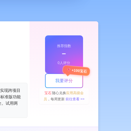
推荐指数
﹣
0人评分
+100宝石
我要评分
，实现跨项目
宝石
随心兑换
应用高级会
。标准版功能
员
，每周更新
前往查看 >>
全。试用两