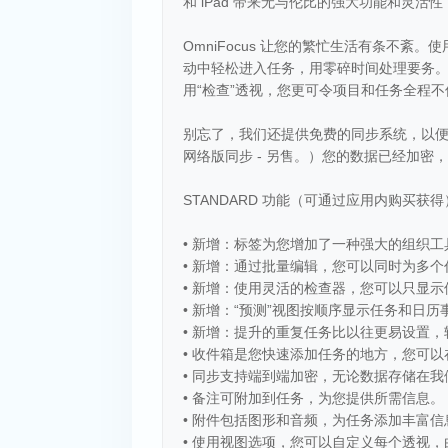
和 iPad 带来无与伦比的强大功能和灵
OmniFocus 让您的繁忙生活有条不
动中轻松进入任务，用零碎时间处理要务。
用“检查”透视，您更可令项目和任务全程不
别忘了，我们还提供免费的同步系统，以便使多台 
网络版同步 - 另售。）您的数据已经加密
STANDARD 功能（可通过应用内购买获得
• 新增：标签为您增加了一种强大的组织
• 新增：通过批量编辑，您可以同时为多
• 新增：使用灵活的检查器，您可以只显
• 新增：“预测”视图按顺序显示任务和日
• 新增：提升的重复任务比以往更易设置
• 收件箱是您快速添加任务的地方，您可
• 同步支持端到端加密，无论数据存储在
• 备注可附加到任务，为您提供所需信息。
• 附件包括图形和音频，为任务添加丰富信
• 使用视图选项，您可以自定义每个透视