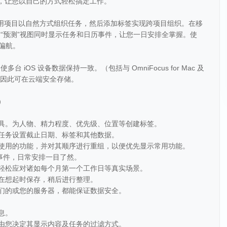
活性，让您以自己的方式轻松搞定工作。
紊。使用项目以自然方式组织任务，然后添加标签实现跨项目组织。在移
“预测”视图同时显示任务和日历事件，让您一日安排全掌握。使
偏航。
iOS 设备数据保持一致。（包括与 OmniFocus for Mac 及
，因此可在云端安全存储。
）
工具。为人物、精力程度、优先级、位置等创建标签。
个任务设置截止日期、标签和其他数据。
示使用的功能，并对其顺序进行重组，以便优先显示常用功能。
历事件，日常安排一目了然。
，轻松应对诸如每个月第一个工作日等真实场景。
以在想起时保存，稍后进行整理。
我们的或您的服务器，都能保证数据安全。
息。
，由您决定其显示内容及任务的过滤方式。