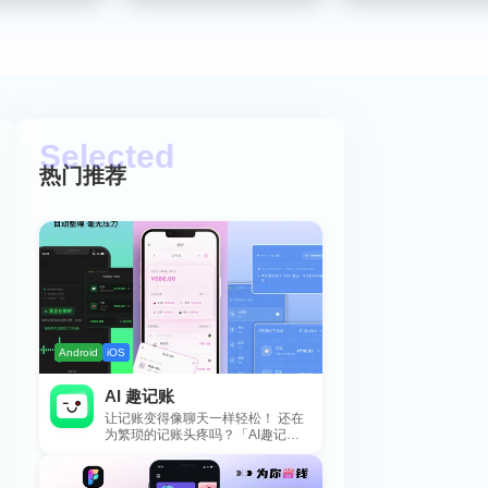
热门推荐
Android
iOS
AI 趣记账
让记账变得像聊天一样轻松！ 还在
为繁琐的记账头疼吗？「AI趣记
账」来拯救你啦！这款智能记账工
具专为懒...