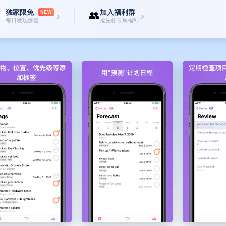
独家限免
加入福利群

👥
NEW
›
›
每日发现惊喜
抢先领专属福利