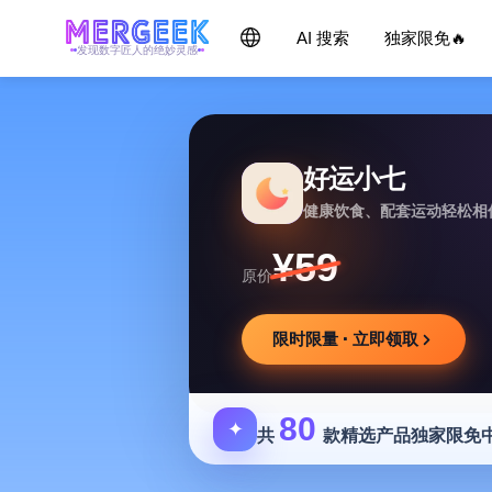
AI 搜索
独家限免🔥
发现数字匠人的绝妙灵感
好运小七
健康饮食、配套运动轻松相
¥59
原价
限时限量 · 立即领取
80
✦
共
款精选产品独家限免