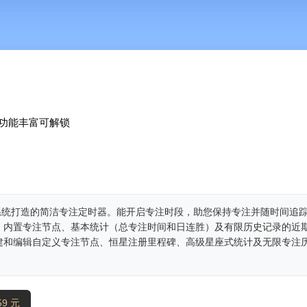
功能丰富可解锁
款围绕轨道系统打造的简洁专注定时器。能开启专注时段，助您保持专注并随时间追
、内置专注节点、基本统计（总专注时间和日连胜）及有限历史记录的近
建和编辑自定义专注节点、恒星注册里程碑、高级星座式统计及无限专注
9 元