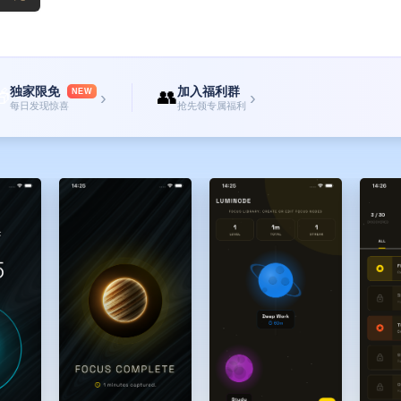
独家限免
加入福利群

👥
NEW
›
›
每日发现惊喜
抢先领专属福利