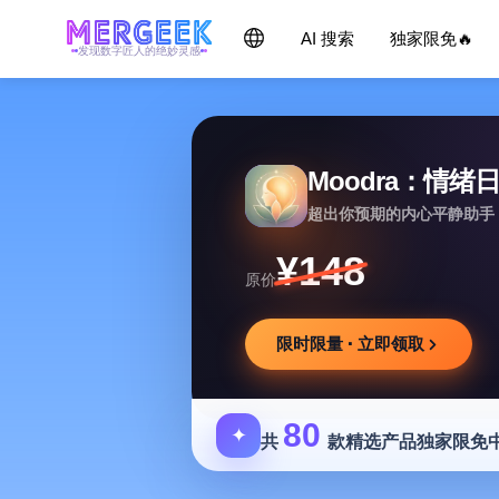
AI 搜索
独家限免🔥
发现数字匠人的绝妙灵感
Moodra：情绪
超出你预期的内心平静助手
¥148
原价
限时限量 · 立即领取
80
✦
共
款精选产品独家限免