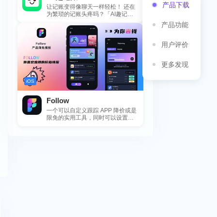
产品下载
让记账变得像聊天一样轻松！ 还在
为繁琐的记账头疼吗？「AI趣记
账」来拯救你啦！这款智能记账工
产品功能
具专为懒...
用户评价
更多发现
iOS
Follow
一个可以自定义跟踪 APP 降价或是
限免的实用工具，同时可以设置包
括 APP，游戏，热门类和精选类
的...