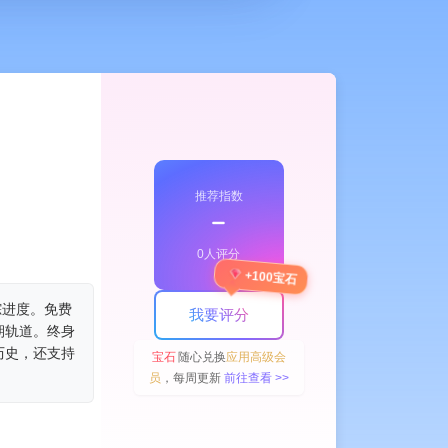
推荐指数
﹣
0人评分
+100宝石
踪进度。免费
我要评分
期轨道。终身
历史，还支持
宝石
随心兑换
应用高级会
员
，每周更新
前往查看 >>