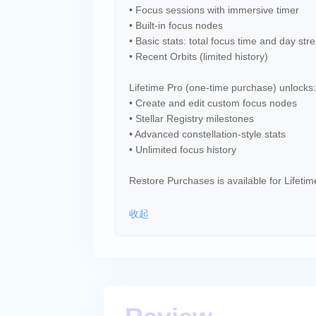
• Focus sessions with immersive timer
• Built-in focus nodes
• Basic stats: total focus time and day str
• Recent Orbits (limited history)
Lifetime Pro (one-time purchase) unlocks:
• Create and edit custom focus nodes
• Stellar Registry milestones
• Advanced constellation-style stats
• Unlimited focus history
Restore Purchases is available for Lifetim
收起