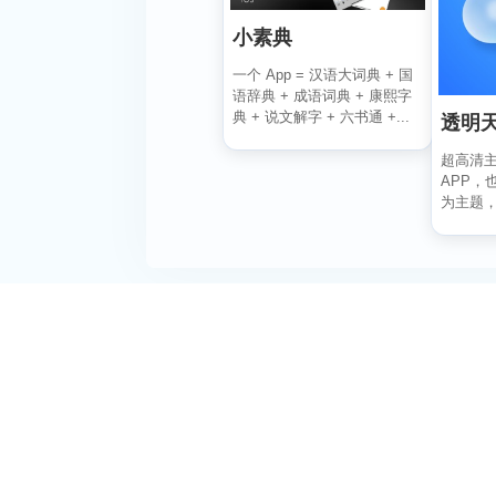
小素典
一个 App = 汉语大词典 + 国
语辞典 + 成语词典 + 康熙字
典 + 说文解字 + 六书通 +...
透明
超高清
APP，
为主题
状况瞬间掌