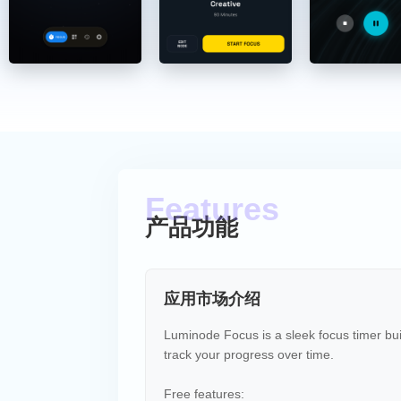
产品功能
应用市场介绍
Luminode Focus is a sleek focus timer buil
track your progress over time.
Free features: