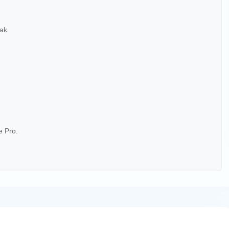
eak
e Pro.