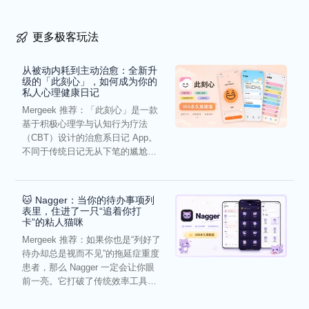
更多极客玩法
从被动内耗到主动治愈：全新升
级的「此刻心」，如何成为你的
私人心理健康日记
Mergeek 推荐：「此刻心」是一款
基于积极心理学与认知行为疗法
（CBT）设计的治愈系日记 App。
不同于传统日记无从下笔的尴尬，
它通过结构化的“提...
🐱 Nagger：当你的待办事项列
表里，住进了一只“追着你打
卡”的粘人猫咪
Mergeek 推荐：如果你也是“列好了
待办却总是视而不见”的拖延症重度
患者，那么 Nagger 一定会让你眼
前一亮。它打破了传统效率工具冰
冷被动的僵...