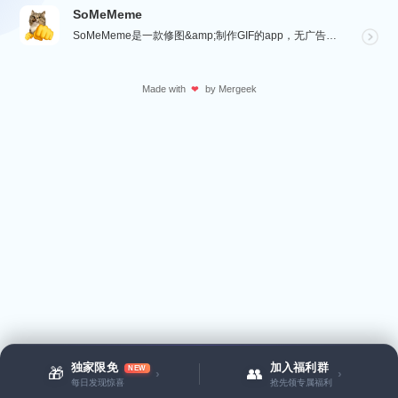
SoMeMeme
SoMeMeme是一款修图&amp;制作GIF的app，无广告，无水印，专注于修图和将你相册中的视频...
Made with
by
Mergeek
❤
独家限免
加入福利群
NEW
🎁
👥
›
›
每日发现惊喜
抢先领专属福利