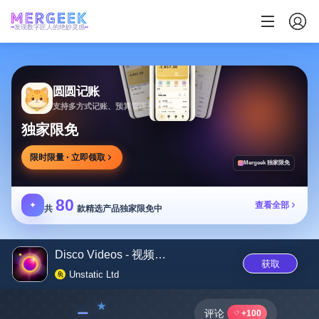
发现数字匠人的绝妙灵感
圆圆记账
支持多方式记账、预算管理及消费复盘，可本地保存
独家限免
限时限量 · 立即领取
Mergeek 独家限免
80
✦
查看全部
共
款精选产品独家限免中
Disco Videos - 视频效果器
获取
Unstatic Ltd
﹣
评论
+100