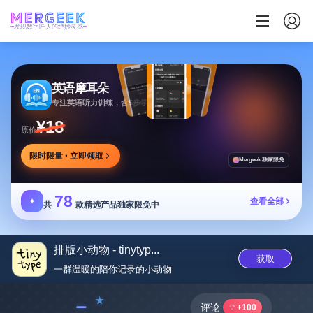
发现数字匠人的绝妙灵感
英语摩耳朵
专注英语听力训练，含5步学习法与多场景内容
¥18
原价
限时限量 · 立即领取
Mergeek 独家限免
78
✦
查看全部
共
款精选产品独家限免中
排版小动物 - tinytyp...
获取
一群温暖的陪你记录的小动‪物‬
﹣
评论
+100