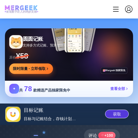
发现数字匠人的绝妙灵感
圆圆记账
支持多方式记账、预算管理及消费复盘，可本地保存
¥58
原价
限时限量 · 立即领取
Mergeek 独家限免
78
✦
查看全部
共
款精选产品独家限免中
目标记账
获取
目标与记账结合，存钱计划与理财...
﹣
评论
+100