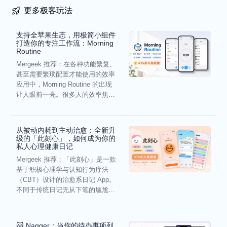
更多极客玩法
支持全苹果生态，用极简小组件
打造你的专注工作流：Morning
Routine
Mergeek 推荐：在各种功能繁复、
甚至需要繁琐配置才能使用的效率
应用中，Morning Routine 的出现
让人眼前一亮。很多人的效率焦
虑，往往...
从被动内耗到主动治愈：全新升
级的「此刻心」，如何成为你的
私人心理健康日记
Mergeek 推荐：「此刻心」是一款
基于积极心理学与认知行为疗法
（CBT）设计的治愈系日记 App。
不同于传统日记无从下笔的尴尬，
它通过结构化的“提...
🐱 Nagger：当你的待办事项列