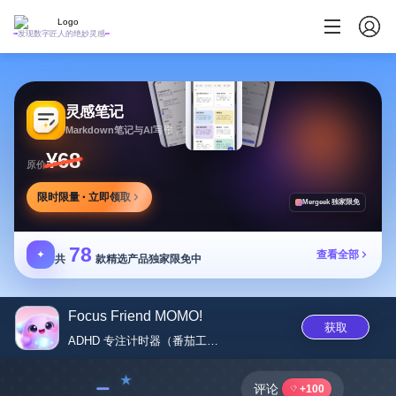
发现数字匠人的绝妙灵感
灵感笔记
Markdown笔记与AI写作，多方式整理同步笔记
¥68
原价
限时限量 · 立即领取
Mergeek 独家限免
78
✦
查看全部
共
款精选产品独家限免中
Focus Friend MOMO!
获取
ADHD 专注计时器（番茄工作...
﹣
评论
+100