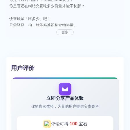
你是否还在纠结究竟吃多少份量才能不长胖？
快来试试「吃多少」吧！
只需轻轻一拍，就能精准识别食物热量。
智能为你推荐该吃多少，轻松打造热量缺口。
更多
让你不运动，也能轻松瘦下来！
「吃多少」让你的减肥之旅更轻松，快来试试吧！常言道，三分
练，七分吃
计算热量缺口的好搭子 被你找到啦！
用户评价
通过拍照识别并计算食物卡路里，不需要手动输入，简直就是懒人
福音！
传统的饮食记录软件往往繁琐且不够精准，查找食物信息麻烦，估
算重量不准确，甚至对于摄入量的建议也显得模糊不清。而“吃多少
立即分享产品体验
APP”正是为了解决这个问题而诞生。
你的真实体验，为其他用户提供宝贵参考
特色功能：
评论可得
100
宝石
1.一键拍照识别：轻轻一拍，即可自动识别食物的热量和重量，告