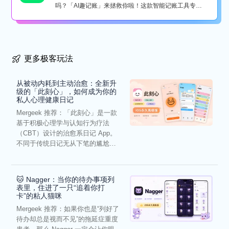
吗？「AI趣记账」来拯救你啦！这款智能记账工具专为
懒...
更多极客玩法
从被动内耗到主动治愈：全新升
级的「此刻心」，如何成为你的
私人心理健康日记
Mergeek 推荐：「此刻心」是一款
基于积极心理学与认知行为疗法
（CBT）设计的治愈系日记 App。
不同于传统日记无从下笔的尴尬，
它通过结构化的“提...
🐱 Nagger：当你的待办事项列
表里，住进了一只“追着你打
卡”的粘人猫咪
Mergeek 推荐：如果你也是“列好了
待办却总是视而不见”的拖延症重度