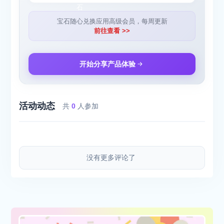
别繁琐的手动输入和查找。
2.智能推荐：基于你的个人情况和目标，APP会为你推荐合理的饮
宝石随心兑换应用高级会员，每周更新
食比例，确保每餐摄入的营养均衡且不过量。
前往查看 >>
3.精准记录：每一顿的热量摄入都准确无误地记录在你的个人档案
中，让你对自己的饮食情况一目了然。
4.热量缺口计算：APP会根据你的饮食记录和消耗情况，计算出每
开始分享产品体验
一顿的热量缺口，帮助你更直观地了解减肥进度。
5.可视化效果：通过图表和数据分析，你可以清晰地看到每一顿的
减肥效果，为你的瘦身之路增添动力。
活动动态
共
0
人参加
吃多少APP，让控制饮食变得简单而高效。无论你是减肥新手还是
资深人士，都能在这里找到适合自己的饮食方案。让我们一起迈向
健康、瘦身的未来！
没有更多评论了