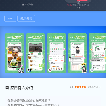
0 个评分
宝石
兑换应用会员 >>
ios
健康健美
4.8
· 2925个评分
应用官方介绍
你是否曾想过通过饮食来减脂？
你是否因为估算不准食物热量而烦心？