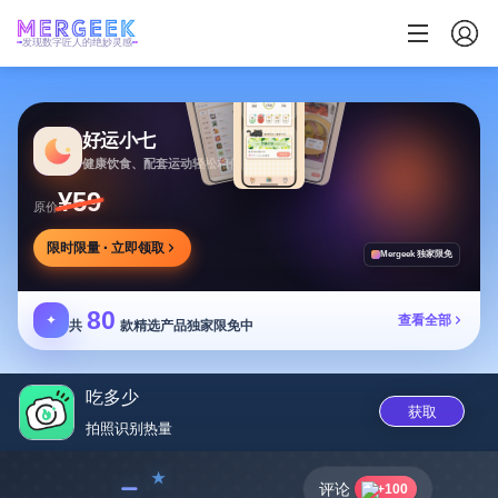
发现数字匠人的绝妙灵感
好运小七
健康饮食、配套运动轻松相伴
¥59
原价
限时限量 · 立即领取
Mergeek 独家限免
80
✦
查看全部
共
款精选产品独家限免中
吃多少
获取
拍照识别热量
﹣
评论
+100