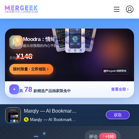
发现数字匠人的绝妙灵感
Moodra：情绪日记
超出你预期的内心平静助手
¥148
原价
限时限量 · 立即领取
Mergeek 独家限免
78
✦
查看全部
共
款精选产品独家限免中
Marqly — AI Bookmark Manager |...
获取
Marqly — AI Bookmark Manager | Organize Smarter, Find Faster
﹣
评论
+100